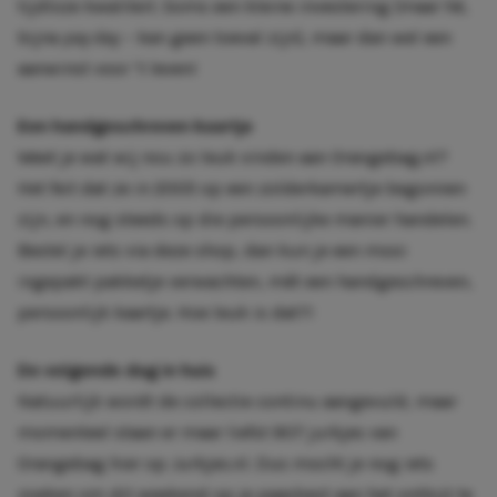
tijdloze kwaliteit. Soms een kleine investering (maar hé,
bijna
pay day
– kan geen toeval zijn), maar dan wel een
aanwinst voor ‘t leven!
Een handgeschreven kaartje
Weet je wat wij nou zo leuk vinden aan Orangebag.nl?
Het feit dat ze in 2005 op een zolderkamertje begonnen
zijn, en nog steeds op die persoonlijke manier handelen.
Bestel je iets via deze shop, dan kun je een mooi
ingepakt pakketje verwachten, mét een handgeschreven,
persoonlijk kaartje. Hoe leuk is dat?!
De volgende dag in huis
Natuurlijk wordt de collectie continu aangevuld, maar
momenteel staan er maar liefst 907 jurkjes van
Orangebag hier op Jurkjes.nl. Dus mocht je nog iets
zoeken om dit weekend op je paasbest aan het ontbijt te