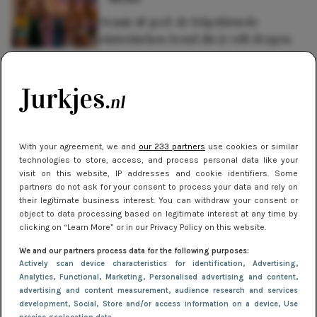
Oranje & geel: de felgekleurde
winterjurken trend die je wilt dragen
NIEUWS
Hoe herenjassen door de jaren heen
zijn geëvolueerd volgens de laatste
trends
With your agreement, we and
our 233 partners
use cookies or similar
NIEUWS
technologies to store, access, and process personal data like your
visit on this website, IP addresses and cookie identifiers. Some
Gladde benen onder je jurk: ontharen
partners do not ask for your consent to process your data and rely on
op jouw manier
their legitimate business interest. You can withdraw your consent or
object to data processing based on legitimate interest at any time by
clicking on “Learn More” or in our Privacy Policy on this website.
We and our partners process data for the following purposes:
Actively scan device characteristics for identification
, Advertising
,
Analytics
, Functional
, Marketing
, Personalised advertising and content,
advertising and content measurement, audience research and services
development
, Social
, Store and/or access information on a device
, Use