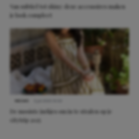
Van subtiel tot shiny: deze accessoires maken
je look compleet
NIEUWS
3 juli 2025 10:03
De mooiste jurkjes om in te stralen op je
citytrip 2025