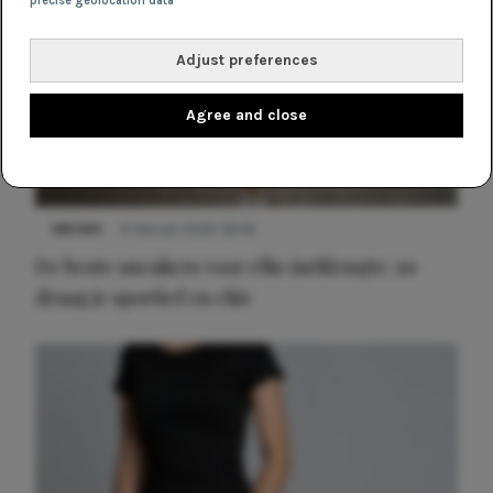
precise geolocation data
Adjust preferences
Agree and close
NIEUWS
9 februari 2026 08:46
De beste sneakers voor elke jurklengte: zo
draag je sportief en chic