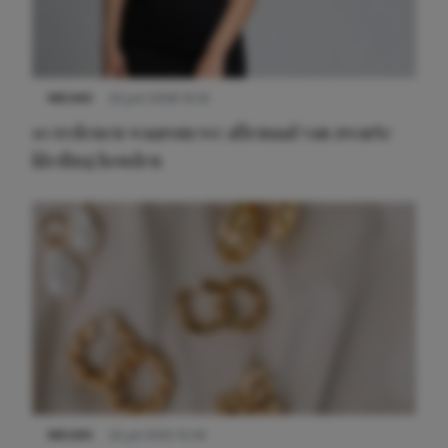
NIEUWS
22 juni 2026 14:22
10 redenen waarom we allemaal van zwarte
kleding houden
Meest gelezen
NIEUWS
22 juli 2025 15:59