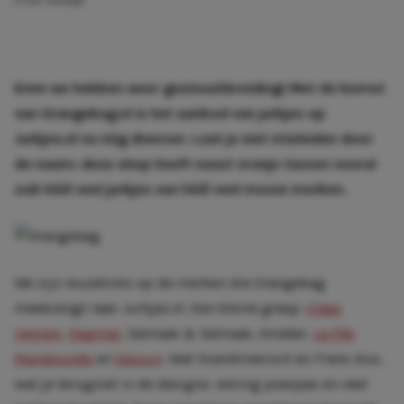
2 min. leestijd
Ennn we hebben weer gezinsuitbreiding! Met de komst
van Orangebag.nl is het aanbod van jurkjes op
Jurkjes.nl nu nóg diverser. Laat je niet misleiden door
de naam: deze shop heeft naast oranje tassen vooral
ook héél veel jurkjes van héél veel mooie merken.
We zijn reuzetrots op de merken die Orangebag
meebrengt naar Jurkjes.nl. Een kleine greep:
Claes
Iversen
,
Dagmar
, Samsøe & Samsøe, Amatør,
La Fée
Maraboutée
en
Sessun
. Veel Scandinavisch en Frans dus,
wat je terugziet in de designs: weinig poespas en veel