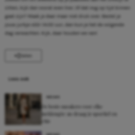
zitten, kijk dan vooral even hier. Of dat nog op tijd binnen
gaat zijn? Maak je daar maar niet druk over. Bestel je
jouw jurkje vóór 14:00 uur, dan kun je het de volgende
dag verwachten. Kijk, daar houden we van!
Delen
Lees ook
NIEUWS
De beste sneakers voor elke
jurklengte: zo draag je sportief en
chic
NIEUWS