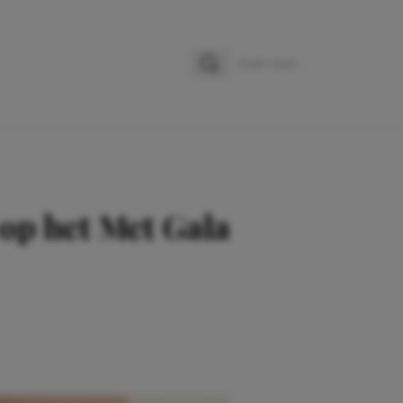
Zoeken
Zoek naar:
p het Met Gala