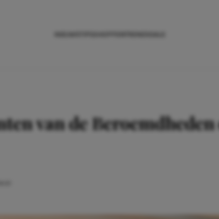
NIEUWS
TIPS
SHOPPEN
TRENDS
SALE
ten van de Beroemdheden o
4:01