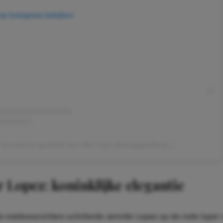
 op Instagram bekijken
Een bericht gedeeld door Met Gala (@metgalaofficial_)
r Lopez: koninklijke elegantie
e medevoorzitters schitterde Jennifer Lopez op de rode loper 