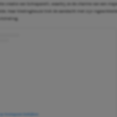
e creatie van Schiaparelli, waarbij ze de charme van een maj
alde. Haar kledingkeuze trok de aandacht met zijn ingewikkeld
itstraling.
 op Instagram bekijken