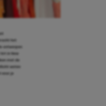
it
bracht het
de ontwerpen
 Art in New
aken met de
licht weten
l
voor je