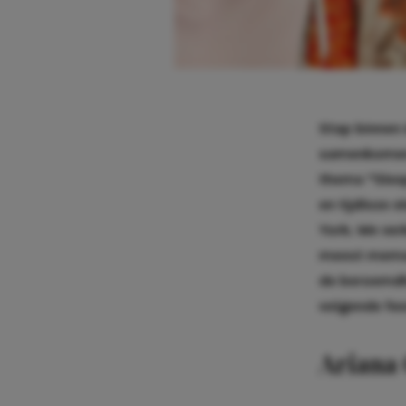
Stap binnen 
samenkomen v
thema “Slee
en tijdloze 
York. We ve
meest memor
de beroemdhe
volgende fee
Ariana 