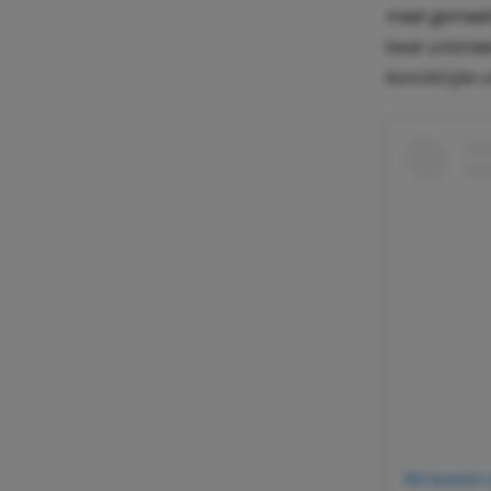
maat gemaakt
kwal uitstra
koninklijke u
Dit bericht