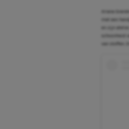
Ariana Grande
met een hand
en zijn ateli
schoonheid v
van stoffen. D