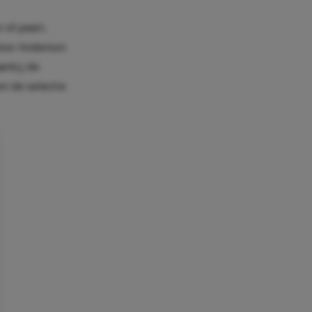
 of pearl,
door Anderson
arbij de
n de selectie