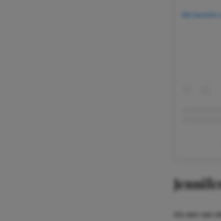
Dit bericht
Jennife
Als een van d