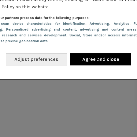
 Policy on this website.
, hoofdredacteur van Vogue en drijvende kracht achter het Me
rde stipt en thematisch gekleed in een fluwelen jas van Loewe
ur partners process data for the following purposes:
 scan device characteristics for identification
, Advertising
, Analytics
, Fu
erbetoon aan het thema van het gala. De creatieve richting van
ng
, Personalised advertising and content, advertising and content meas
gde een extra laag betekenis toe aan haar ensemble.
e research and services development
, Social
, Store and/or access informa
Use precise geolocation data
Adjust preferences
Agree and close