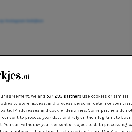
 op Instagram bekijken
our agreement, we and
our 233 partners
use cookies or similar
Een bericht gedeeld door Met Gala (@metgalaofficial_)
ogies to store, access, and process personal data like your visi
bsite, IP addresses and cookie identifiers. Some partners do no
r consent to process your data and rely on their legitimate busi
ntour: leidend in het thema
t. You can withdraw your consent or object to data processing 
timate interest at any time by clicking on “Learn More” or in ou