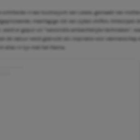
 schitterde in een bustierjurk van Loewe, gemaakt van mother
geplisseerde, meerlagige rok van zijden chiffon. Ontworpen 
er, werd er geput uit “sensoriële ambachtelijke technieken”, wa
an de natuur werd gebruikt als inspiratie voor vakmanschap e
it alles in lijn met het thema.