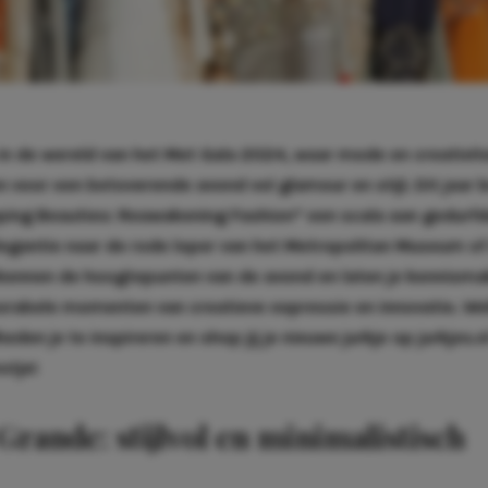
in de wereld van het Met Gala 2024, waar mode en creativite
oor een betoverende avond vol glamour en stijl. Dit jaar 
ping Beauties: Reawakening Fashion” een scala aan gedurf
elegantie naar de rode loper van het Metropolitan Museum of
rkennen de hoogtepunten van de avond en laten je kennism
abele momenten van creatieve expressie en innovatie. Wel
den je te inspireren en shop jij je nieuwe jurkje op
jurkjes.n
stje!
Grande: stijlvol en minimalistisch