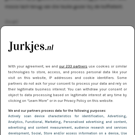
mooie lach terug van die leuke gozer bij de koffietent.
Zwart
Ben jij liever een
basic type
dat veel meer van zwart houdt
dan van een felle kleur? Helemaal niks mis mee. Sterker
With your agreement, we and
our 233 partners
use cookies or similar
nog vrouwen die veel zwart dragen hebben een
technologies to store, access, and process personal data like your
visit on this website, IP addresses and cookie identifiers. Some
waanzinnige zelfbeheersing en doen alles met een zekere
partners do not ask for your consent to process your data and rely on
discretie. Daarnaast is zwart ook de belangrijkste
their legitimate business interest. You can withdraw your consent or
object to data processing based on legitimate interest at any time by
modekleur ooit! Behalve discreet ben je ook een tikkeltje
clicking on “Learn More” or in our Privacy Policy on this website.
misterieus, wat heel goed in je voordeel kan werkt want
We and our partners process data for the following purposes:
zo blijven mensen nieuwsgierig naar je.
Actively scan device characteristics for identification
, Advertising
,
Analytics
, Functional
, Marketing
, Personalised advertising and content,
Aan de andere kant kan dat misterieuze zorgen voor een
advertising and content measurement, audience research and services
development
, Social
, Store and/or access information on a device
, Use