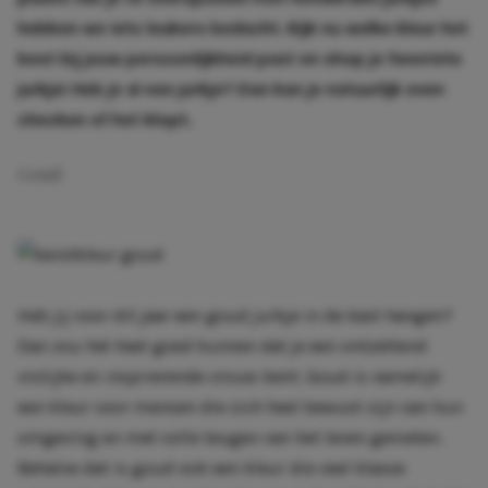
hebben we iets leukers bedacht. Kijk nu welke kleur het
best bij jouw persoonlijkheid past en shop je favoriete
jurkje! Heb je al een jurkje? Dan kan je natuurlijk even
checken of het klopt.
Goud
Heb jij voor dit jaar een goud jurkje in de kast hangen?
Dan zou het heel goed kunnen dat je een ontzettend
vrolijke en inspirerende vrouw bent. Goud is namelijk
een kleur voor mensen die zich heel bewust zijn van hun
omgeving en met volle teugen van het leven genieten.
Behalve dat is goud ook een kleur die veel klasse