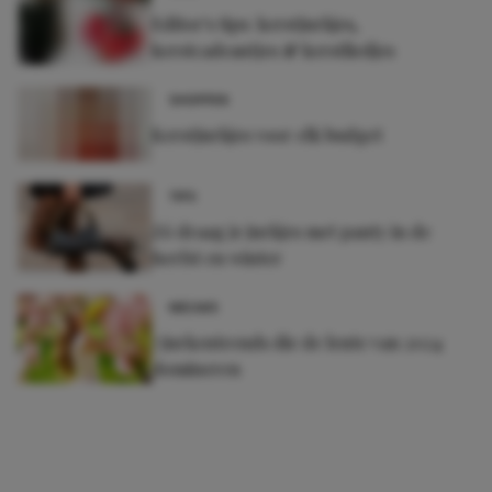
Editor's tips: kerstjurkjes,
kerstcadeautjes & kerstliedjes
SHOPPEN
Kerstjurkjes voor elk budget
TIPS
Zó draag je jurkjes met panty in de
herfst en winter
NIEUWS
7 jurkentrends die de lente van 2024
domineren