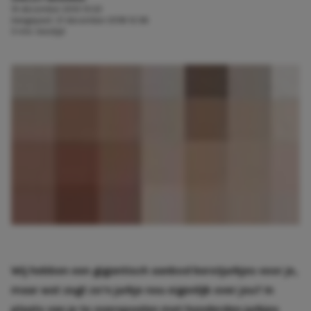
14 december 2013 13:22
Aangepast:
21 december 2018 12:36
3 min. leestijd
Wij hebben een gigantisch aanbod kerstjurkjes voor je,
maar wat zegt zo’n jurkje nou eigenlijk over jou? In
plaats van je te overspoelen met honderden jurkjes