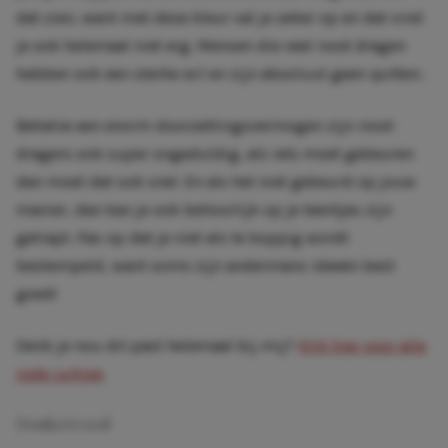
dat zien, want met deze kleur val je zeker op en dat vind
je ook helemaal niet erg. Mensen die veel rood dragen
hebben ook een sterke wil en zijn absoluut geen
quitters
.
Behalve een enorm doorzettingsvermogen zijn rood-
dragers ook super ongeduldig, als iets moet gebeuren
dan moet dat ook snel. En als het niet gebeurd op jouw
manier, dan kan je ook behoorlijk op je teentjes zijn
getrapt. Pas op dat je niet als te koppig wordt
bestempeld, want soms zijn andermans ideeën best
goed!
Denk je nou dit past helemaal bij mij?
Klik hier voor alle
rode jurkjes
Donkerrood