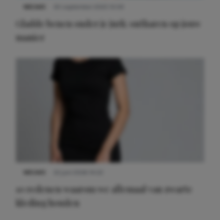
NIEUWS
30 september 2025 13:59
Gladde benen onder je jurk: ontharen op jouw
manier
NIEUWS
22 juni 2026 14:22
10 redenen waarom we allemaal van zwarte
kleding houden