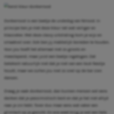
Donkerrood is een beetje de
underdog
van felrood. In
principe ben je met deze kleur net wat veiliger en
klassieker. Met deze
classy
uitstraling kom je wijs en
smaakvol over. Ook ben jij makkelijk tevreden te houden.
Voor jou hoeft het allemaal niet zo groots en
meeslepend, maar juist een beetje ingetogen. Dat
betekent natuurlijk niet dat je niet van een leuk feestje
houdt, maar we zullen jou niet zo snel op de bar zien
dansen.
Draag je vaak donkerrood, dan kunnen mensen wel eens
denken dat je pessimistisch bent en dat je het niet altijd
naar je zin hebt. Tover dus maar eens wat vaker een
glimlach op je gezicht. En wie weet krijg je wel een hele