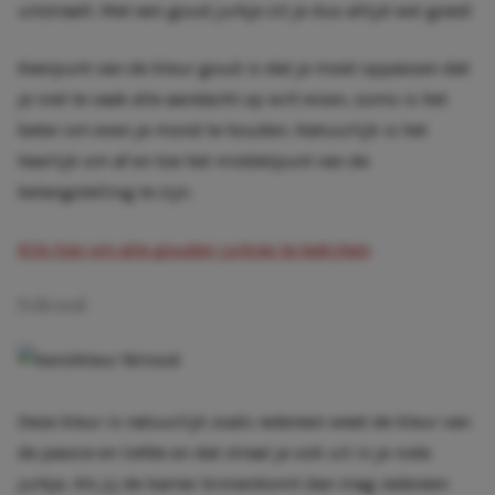
uitstraalt. Met een goud jurkje zit je dus altijd wel goed!
Keerpunt van de kleur goud is dat je moet oppassen dat
je niet te vaak alle aandacht op wilt eisen, soms is het
beter om even je mond te houden. Natuurlijk is het
heerlijk om af en toe het middelpunt van de
belangstelling te zijn.
Klik hier om alle gouden jurkjes te bekijken
Felrood
Deze kleur is natuurlijk zoals iedereen weet de kleur van
de passie en liefde en dat straal je ook uit in je rode
jurkje. Als jij de kamer binnenkomt dan mag iedereen