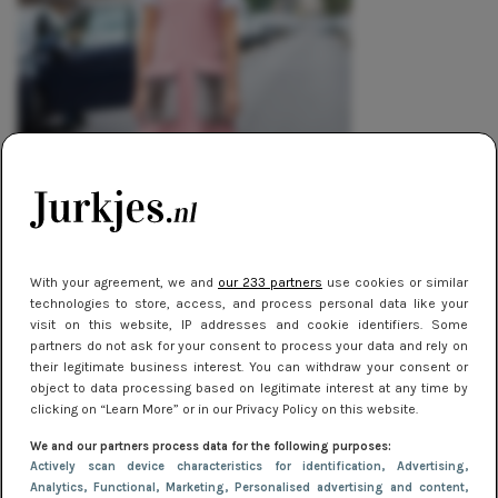
With your agreement, we and
our 233 partners
use cookies or similar
technologies to store, access, and process personal data like your
visit on this website, IP addresses and cookie identifiers. Some
partners do not ask for your consent to process your data and rely on
their legitimate business interest. You can withdraw your consent or
Delen
object to data processing based on legitimate interest at any time by
clicking on “Learn More” or in our Privacy Policy on this website.
We and our partners process data for the following purposes:
Lees ook
Actively scan device characteristics for identification
, Advertising
,
Analytics
, Functional
, Marketing
, Personalised advertising and content,