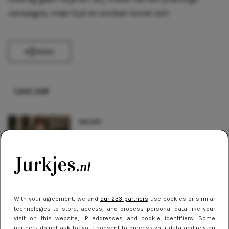
campagne, maar kijk en oordeel vooral zelf:
Delen
Lees ook
NIEUWS
De beste sneakers voor elke
jurklengte: zo draag je sportief en
chic
NIEUWS
With your agreement, we and
our 233 partners
use cookies or similar
Oranje & geel: de felgekleurde
technologies to store, access, and process personal data like your
winterjurken trend die je wilt dragen
visit on this website, IP addresses and cookie identifiers. Some
partners do not ask for your consent to process your data and rely on