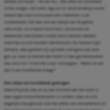
werken, en hoopt – net als wij – dat velen dit voorbeeld
zullen volgen. Het voelt, legt ze uit, alsof eindelijk wordt
erkend dat moslimvrouwen óók meetellen in de
modewereld. Het was ook een beetje van de gekke
natuurlijk: 1,6 miljard moslima’s, die binnen de
(Westerse) mainstream mode nooit beelden hadden
waarmee ze zich konden identificeren. De nieuwe
it-girl
(althans, daar gokken wij op) keek overigens wel even
gek op, toen ze hoorde dat H&M in haar geïnteresseerd
was voor hun ‘Close the Loop’-campagne : ‘Weten ze wel
dat ik een hoofddoek draag?’
Niet altijd een hoofddoek gedragen
Waarschijnlijk was ze op dat moment aan het werk in
haar eigen schoonheidssalon in Londen, waar ze zich
dagelijks bezighoudt met het zetten van hennatattoos en