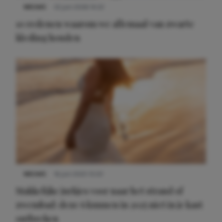
NIEUWS
22 juni 2026 14:22
10 redenen waarom we allemaal van zwarte
kleding houden
Meest gelezen
NIEUWS
16 juni 2025 13:20
Makkelijke jurkjes voor naar het strand of
zwembad: deze 6 kunnen in 2025 niet in je kast
ontbreken