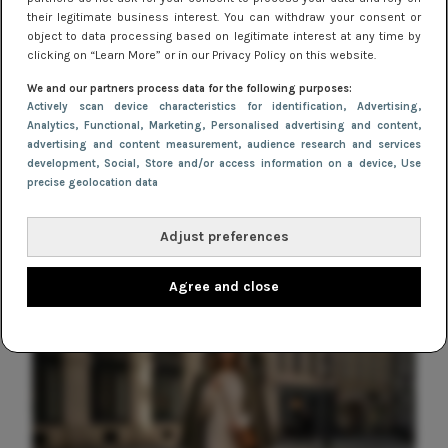
NIEUWS
their legitimate business interest. You can withdraw your consent or
object to data processing based on legitimate interest at any time by
Hoe herenjassen door de jaren heen
clicking on “Learn More” or in our Privacy Policy on this website.
zijn geëvolueerd volgens de laatste
We and our partners process data for the following purposes:
trends
Actively scan device characteristics for identification
, Advertising
,
Analytics
, Functional
, Marketing
, Personalised advertising and content,
NIEUWS
advertising and content measurement, audience research and services
development
, Social
, Store and/or access information on a device
, Use
Gladde benen onder je jurk: ontharen
precise geolocation data
op jouw manier
Adjust preferences
Agree and close