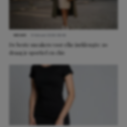
NIEUWS
9 februari 2026 08:46
De beste sneakers voor elke jurklengte: zo
draag je sportief en chic