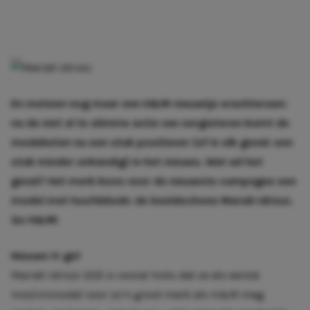
En meteen nog maar een H&M-nieuwtje erachteraan:
na
de niet al te slimme actie van eergisteren
komt de
modeketen nu een stuk positiever (of in elk geval: een
stuk minder onhandig) in het nieuws. Wat wil het
geval? Het merk koos voor de nieuwste campagne een
model met hoofddoek: de beeldschone
Mariah Idrissi
.
Go H&M!
Nieuwe it-girl
Mariah Idrissi (23) is vooral trots dat ze als eerste
moslimmodel voor zo’n groot merk als H&M mag