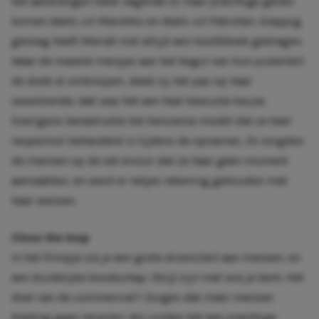
het aanbrengen halal nagellak (!). Haar prachtige genen
komen deels uit Marokko en deels uit Pakistan. Grappig
genoeg heeft Mariah niet altijd een hoofddoek gedragen.
Waar de meeste meisjes aan het begin van hun puberteit
de doek al omknopen, deed zij het pas op haar
zeventiende. Wel was het een heel bewuste keuze.
Overigens benadrukte het kersverse model dat ze heel
respectvol behandeld is tijdens de opnames. Zo zorgden
de mannen op de set ervoor dat ze haar geen moment
aanraakten, en werd er netjes rekening gehouden met
haar wensen.
Close the loop
In het filmpje zie je een grote diversiteit aan mensen, en
een duidelijke boodschap: (blij) zijn met wie je bent. Het
doel van de commercial? Zorgen dat meer mensen
kleding gaan recyclen. Wij vinden het een prachtige