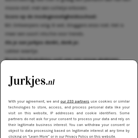
mooie stof, met een colletje erboven.
Score op de modegevoeligheidsschaal:
80. Ontwerpers volg ik wel, bloggers enzo niet. Het is
meer een soort intuïtie voor trends.
Als je aan jurkjes denkt, denk je:
Lekker weertje.
Beste kledingadvies ooit aan een vrouw gegeven:
Eigenlijk geef ik dit advies aan iedereen: koop je jeans
een maatje kleiner (ze lopen altijd uit).
Altijd goed:
Stalen naaldhakken.
With your agreement, we and
our 233 partners
use cookies or similar
technologies to store, access, and process personal data like your
Nooit doen:
visit on this website, IP addresses and cookie identifiers. Some
Iets geels of fluorescerends. Soms staat het, maar over
partners do not ask for your consent to process your data and rely on
their legitimate business interest. You can withdraw your consent or
het algemeen niet. En Uggs!
object to data processing based on legitimate interest at any time by
clicking on “Learn More” or in our Privacy Policy on this website.