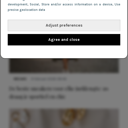
development
, Social
, Store and/or access information on a device
, Use
precise geolocation data
Adjust preferences
Agree and close
NIEUWS
9 februari 2026 08:46
De beste sneakers voor elke jurklengte: zo
draag je sportief en chic