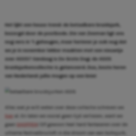
Het lijkt een heuse trend: de betaalbare bruidsjurk,
bezorgd door de postbode.
Die van Zeeman
ligt ons
nog vers in ‘t geheugen, maar herinner je ook nog dat
we je in november lekker maakten met een
nieuwtje
over ASOS
? Vandaag is De Grote Dag: de ASOS
bruidsjurkencollectie is gelanceerd. Dus, beste heren
van Nederland: jullie mogen op een knie!
Alles wat je wilt weten over deze collectie schreven we
hier
al. En laten we vooral geen tijd verliezen, want we
gaan
SHOPPEN
! (Of gewoon heel hard fantaseren over de
ultieme festivalbruiloft in die droom van een bohojurk,