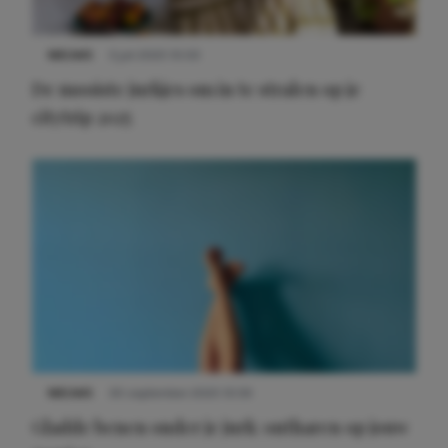
NIEUWS
3 juli 2025 10:03
De mooiste jurkjes om in te stralen op je
citytrip 2025
NIEUWS
30 september 2025 13:59
Gladde benen onder je jurk: ontharen op jouw