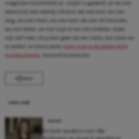
mogelijke trouwtrends en -stijlen is gedacht, en we zien
behoorlijk wat
celebrity influence.
We zien kort, we zien
lang, we zien mesh, we zien kant. We zien off-shoulder,
we zien halter, we zien wijd en we zien strakker. Goed,
kijk zelf maar. De jurken gaan als een malle, dus zoals we
al zeiden:
no time to waste.
Hierrr vind je de gehele ASOS
bruidscollectie
, inclusief accessoires!
Delen
Lees ook
NIEUWS
De beste sneakers voor elke
jurklengte: zo draag je sportief en