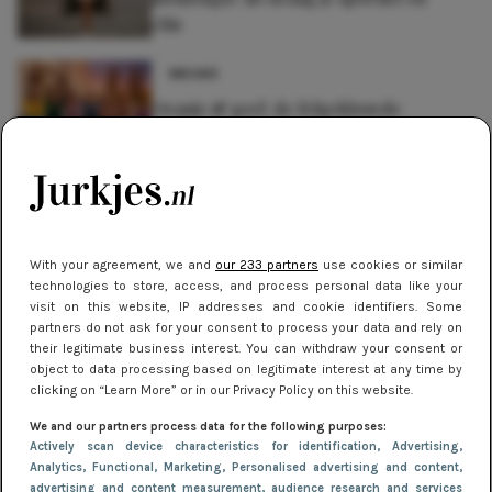
chic
NIEUWS
Oranje & geel: de felgekleurde
winterjurken trend die je wilt dragen
NIEUWS
Hoe herenjassen door de jaren heen
zijn geëvolueerd volgens de laatste
With your agreement, we and
our 233 partners
use cookies or similar
trends
technologies to store, access, and process personal data like your
visit on this website, IP addresses and cookie identifiers. Some
NIEUWS
partners do not ask for your consent to process your data and rely on
their legitimate business interest. You can withdraw your consent or
Gladde benen onder je jurk: ontharen
object to data processing based on legitimate interest at any time by
op jouw manier
clicking on “Learn More” or in our Privacy Policy on this website.
We and our partners process data for the following purposes:
Actively scan device characteristics for identification
, Advertising
,
Analytics
, Functional
, Marketing
, Personalised advertising and content,
advertising and content measurement, audience research and services