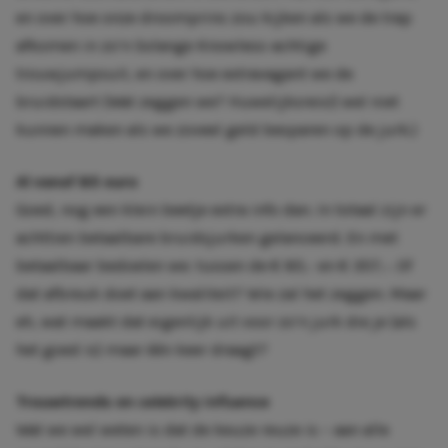
en over hoe onze droomprins zou kijken als we de trap
afkomen in zo’n Solange Knowless-achtige
trouwjumpsuit, en over hoe extravagant we de
bruidstaart (Wat zeggen we? Huwelijksreis!) wel niet
kunnen maken als we zoveel geld besparen op de jurk.)
Al vanaf 85 euro
Goed, nog een klein beetje extra info dan. In totaal zijn er
achttien betaalbare bruidsjurken gelanceerd. En met
betaalbaar bedoelen we: tussen de € 85,- en € 357,-. Of
dat afbreuk doet aan kwaliteit? Wie zal het zeggen. Maar
eh, wat maakt dat eigenlijk uit voor zo’n jurk die je (als
het goed is) maar één keer draagt?
Trouwtrends en
celebrity influence
Wat we wel weten is dat de keuze reuze is – aan alle