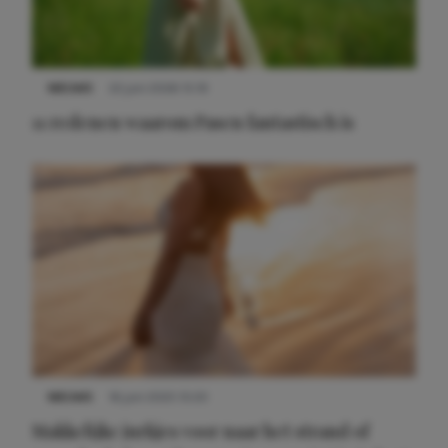
NIEUWS
22 juni 2026 15:19
11 redenen waarom Pasen fantastisch is
NIEUWS
16 juni 2025 13:20
Makkelijke jurkjes voor naar het strand of