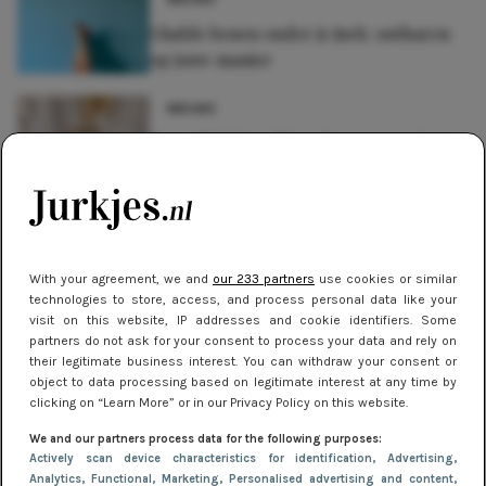
Gladde benen onder je jurk: ontharen
op jouw manier
NIEUWS
Van subtiel tot shiny: deze accessoires
maken je look compleet
NIEUWS
De beste sneakers voor elke
jurklengte: zo draag je sportief en
With your agreement, we and
our 233 partners
use cookies or similar
technologies to store, access, and process personal data like your
chic
visit on this website, IP addresses and cookie identifiers. Some
partners do not ask for your consent to process your data and rely on
NIEUWS
their legitimate business interest. You can withdraw your consent or
object to data processing based on legitimate interest at any time by
Oranje & geel: de felgekleurde
clicking on “Learn More” or in our Privacy Policy on this website.
winterjurken trend die je wilt dragen
We and our partners process data for the following purposes:
Actively scan device characteristics for identification
, Advertising
,
Analytics
, Functional
, Marketing
, Personalised advertising and content,