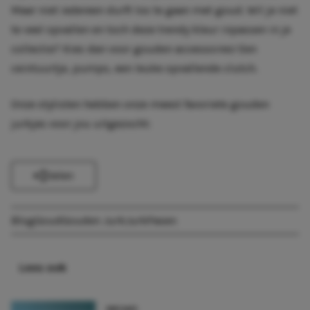
Maar niet iedereen durft los te gaan met goud. Wil je niet
te veel opvallen en toch deze trendy kleur inpassen in je
collectie? Kies dan voor gouden accessoires! Een
ceintuurtje, pumps, een leuke opvallende clutch.
Onze stylisten hebben onze meest favoriete
gouden
jurkjes
voor jou uitgezocht:
Delen
Blog
Goud
Gouden Jurk
Jurk
Pasen
Lees ook
NIEUWS