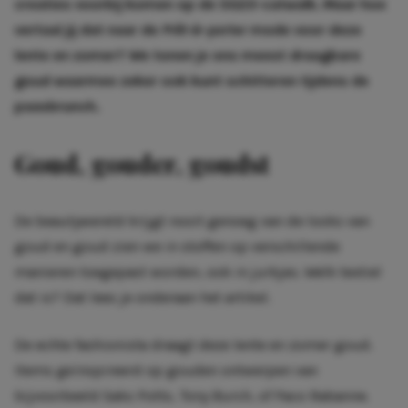
creaties voorbij komen op de SS23-catwalk. Maar hoe
vertaal jij dat naar de
Prêt-à
–
porter
mode voor deze
lente en zomer? We tonen je ons meest draagbare
goud waarmee zeker ook kunt schitteren tijdens de
paasbrunch.
Goud, gouder, goudst
De beautywereld krijgt nooit genoeg van de looks van
goud en goud zien we in stoffen op verschillende
manieren toegepast worden, ook in jurkjes. Welk textiel
dat is? Dat lees je onderaan het artikel.
De echte fashionista draagt deze lente en zomer goud.
Items geïnspireerd op gouden ontwerpen van
bijvoorbeeld
Saks Potts
, Tony Burch, of Paco Rabanne.