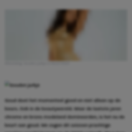
Afbeelding: Gouden jurkje is trend SS23
Goud doet het momenteel goed en niet alleen op de
beurs. Ook in de beautywereld. Waar de laatste jaren
chrome en brons modeland domineerden, is het nu de
beurt aan goud. We zagen dit seizoen prachtige