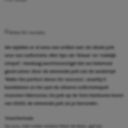
2 min. leestijd
We wijdden er al eens een artikel aan:
de ideale jurk
voor een sollicitatie
. Met tips als ‘
blauw
‘ en ‘redelijk
simpel’. Vandaag werd bevestigd dat we helemaal
goed zaten: door de winnende jurk van de wedstrijd
‘Make the perfect dress for success’, waarbij 11
kandidaten
on the spot
de ultieme sollicitatiejurk
moesten fabriceren. De jurk op de foto hierboven komt
van
ASOS
; de winnende jurk zie je hieronder.
Toverformule
De jury, met onder andere Maik de Boer, gaf als