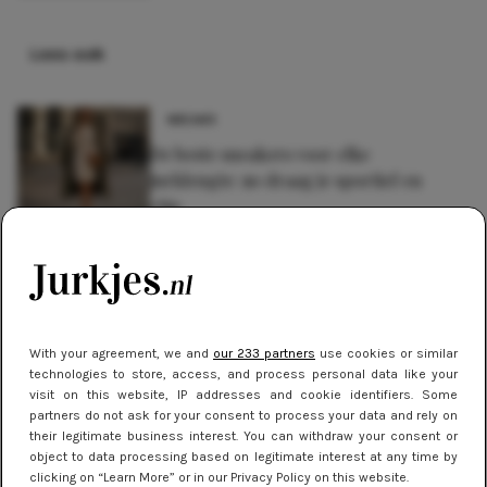
Lees ook
NIEUWS
De beste sneakers voor elke
jurklengte: zo draag je sportief en
chic
NIEUWS
Oranje & geel: de felgekleurde
winterjurken trend die je wilt dragen
With your agreement, we and
our 233 partners
use cookies or similar
NIEUWS
technologies to store, access, and process personal data like your
visit on this website, IP addresses and cookie identifiers. Some
Hoe herenjassen door de jaren heen
partners do not ask for your consent to process your data and rely on
zijn geëvolueerd volgens de laatste
their legitimate business interest. You can withdraw your consent or
trends
object to data processing based on legitimate interest at any time by
clicking on “Learn More” or in our Privacy Policy on this website.