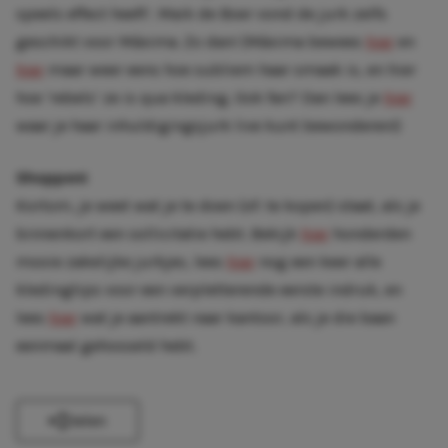
speels effect heeft’. Maik de Boer vond de jurk zelfs
geschikt voor Máxima. Zo dan! (Máxima bewees
hier
en
hier
maar weer eens hoe subliem haar smaak is, en hier
hoe ‘rebels’ ze is qua kleding. Ook fan? Dan lees je
hier
waar je haar inhuldigingsjurk live kunt bewonderen!)
Shoppen!
Kortom, je weet wat je te doen (of: te kopen) staat, als je
binnenkort een sollicitatie hebt. Bekijk
hier
honderden
mooie zakelijke jurkjes, lees
hier
nog een keer alle
kledingtips voor een verpletterende eerste indruk, en
lees
hier
wat je aantrekt naar kantoor, als je die baan
eenmaal gehosseld hebt.
Delen