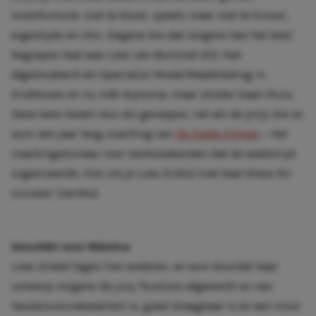
toverformule: niet te bloot, speels maar niet te frivool,
eigentijds en chic. Degene die dat volgens hen het best
begrepen had was Loes van Bommel (21). Net
afgestudeerd als Specialist Mode/Maatkleding in
Eindhoven en nu mét diploma, maar zónder baan thuis.
Deze kans kwam dus als geroepen, net als de prijs die ze
won: een jaar lang coaching van
De Zoete Citroen
– het
coachingsbureau voor werkzoekenden dat de wedstrijd
organiseerde. Hier zie je Loes (links) met haar’dress for
success’ (rechts):
Geschikt voor Máxima
Loes streed tegen tien anderen, en won doordat haar
ontwerp volgens de jury ‘foutloos afgewerkt en van
hautecouturekwaliteit is, goed draagbaar is en een mooi