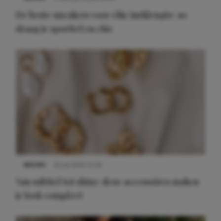
De beste sneakers voor elke jurklengte: zo
draag je sportief en chic
NIEUWS
22 juli 2025 15:59
Van subtiel tot shiny: deze accessoires maken
je look compleet
Meest gelezen