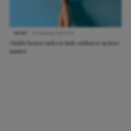
NIEUWS
30 september 2025 13:59
Gladde benen onder je jurk: ontharen op jouw
manier