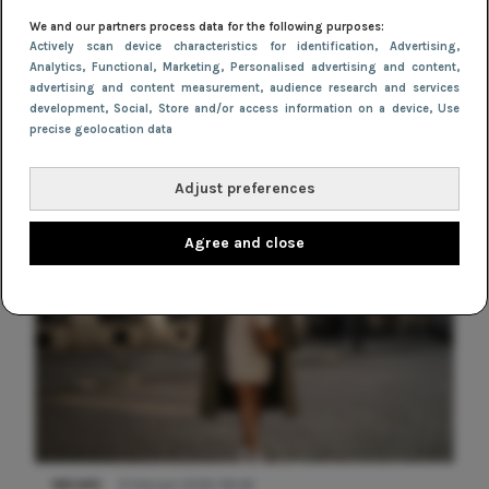
NIEUWS
We and our partners process data for the following purposes:
Gladde benen onder je jurk: ontharen
Actively scan device characteristics for identification
, Advertising
,
Analytics
, Functional
, Marketing
, Personalised advertising and content,
op jouw manier
advertising and content measurement, audience research and services
development
, Social
, Store and/or access information on a device
, Use
precise geolocation data
Adjust preferences
Agree and close
NIEUWS
9 februari 2026 08:46