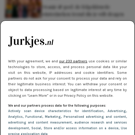
Oranje & geel: de felgekleurde
winterjurken trend die je wilt dragen
NIEUWS
Hoe herenjassen door de jaren heen
zijn geëvolueerd volgens de laatste
trends
With your agreement, we and
our 233 partners
use cookies or similar
NIEUWS
technologies to store, access, and process personal data like your
visit on this website, IP addresses and cookie identifiers. Some
Gladde benen onder je jurk: ontharen
partners do not ask for your consent to process your data and rely on
op jouw manier
their legitimate business interest. You can withdraw your consent or
object to data processing based on legitimate interest at any time by
clicking on “Learn More” or in our Privacy Policy on this website.
We and our partners process data for the following purposes:
Actively scan device characteristics for identification
, Advertising
,
Analytics
, Functional
, Marketing
, Personalised advertising and content,
advertising and content measurement, audience research and services
development
, Social
, Store and/or access information on a device
, Use
precise geolocation data