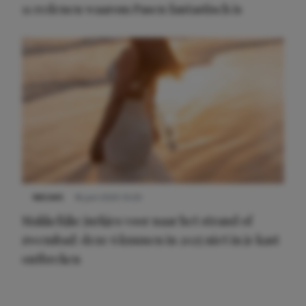
11 redenen waarom Pasen fantastisch is
NIEUWS
16 juni 2025 13:20
Makkelijke jurkjes voor naar het strand of
zwembad: deze 6 kunnen in 2025 niet in je kast
ontbreken