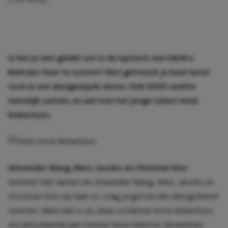
2 min. leestijd
Is het je niet gelukt om in de hysterie een
H&M x
Balmain
-item te scoren? Niet getreurd: je kunt kerst
toch in een designerjurk vieren. Ook
ASOS
werkte
namelijk samen, en wel met het jonge talent Amie
Robertson.
Alexander Wang, Marc Jacobs en Christian Dior
Iemand met namen als Alexander Wang, Marc Jacobs en
Christian Dior op haar cv, mag je gerust een designtalent
noemen. Want dat is ze, deze Londense Amie Robertson,
die afstudeerde aan Central Saint Martins. Bovendien