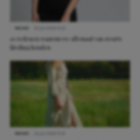
NIEUWS
22 juni 2026 14:22
10 redenen waarom we allemaal van zwarte
kleding houden
Meest gelezen
NIEUWS
22 juni 2026 15:19