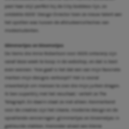
past haar stijl perféct bij de
City Goddess
-lijn, zo
ontdekte ASOS’ Design Director toen ze nieuw talent aan
het spotten was tussen de afstudeercollecties van
modestudenten.
Glimmertjes en bloemetjes
De items die Amie Robertson voor
ASOS
ontwierp zijn
vanaf deze week te koop in de webshop, en dat is best
even wennen: ‘Hoe gaaf is het dat een van mijn favoriete
merken mijn designs verkoopt? Het is vooral
onwerkelijk om mensen te zien die mijn jurken dragen.
Ik ben superblij met het resultaat,’ vertelt ze The
Telegraph. En daarin staat ze niet alleen. Kenmerkend
voor de creaties zijn het cleane, moderne design en de
opvallende versieringen: glimmertjes en bloemetjes in
gekleurde vlakken. Hieronder alvast een kleine