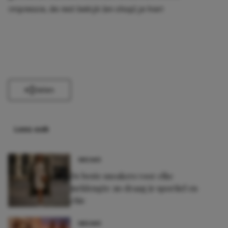
impressie, de rest bekijk (en shop) je
hier
!
Delen
Lees ook
NIEUWS
De beste sneakers voor elke
jurklengte: zo draag je sportief en
chic
NIEUWS