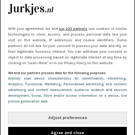
NIEUWS
Gladde benen onder je jurk: ontharen
op jouw manier
With your agreement, we and
our 233 partners
use cookies or similar
technologies to store, access, and process personal data like your
visit on this website, IP addresses and cookie identifiers. Some
partners do not ask for your consent to process your data and rely on
their legitimate business interest. You can withdraw your consent or
object to data processing based on legitimate interest at any time by
clicking on “Learn More” or in our Privacy Policy on this website.
We and our partners process data for the following purposes:
Actively scan device characteristics for identification
, Advertising
,
Analytics
, Functional
, Marketing
, Personalised advertising and content,
advertising and content measurement, audience research and services
development
, Social
, Store and/or access information on a device
, Use
precise geolocation data
Adjust preferences
NIEUWS
9 februari 2026 08:46
Agree and close