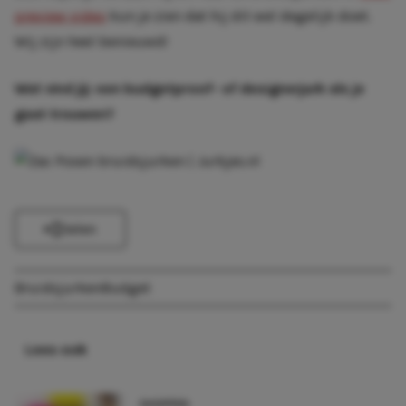
preview video
kun je zien dat hij dit wel degelijk doet.
Wij zijn heel benieuwd!
Wat vind jij: een budgetproof- of designerjurk als je
gaat trouwen?
Delen
Bruidsjurken
Budget
Lees ook
SHOPPEN