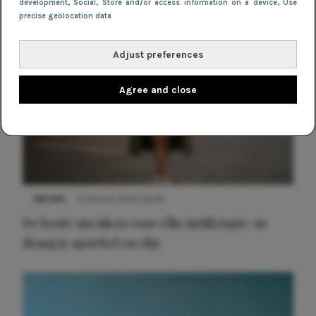
development
, Social
, Store and/or access information on a device
, Use
precise geolocation data
Adjust preferences
Agree and close
NIEUWS
9 februari 2026 08:46
De beste sneakers voor elke jurklengte: zo
draag je sportief en chic