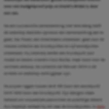
voor een budgetproof prijs en David’s Bridal is daar
een van.
Na een succesvolle samenwerking met Vera Wang heeft
de webshop besloten opnieuw een samenwerking aan te
gaan. Zac Posen, een Amerikaans ontwerper, gaat voor de
nieuwe collectie zes bruidsjurken en vijf avondjurken
ontwerpen. Hij ontwierp eerder een bruidsjurk voor
model en tevens vriendin Coco Rocha, maar nooit voor de
normale verkoop. De collectie zal februari 2014 in de
winkels en webshop verkrijgbaar zijn.
De prijzen liggen tussen de € 195 (voor een avondjurk)
tot € 1300 (voor een bruidsjurk). Zijn designs staan
bekend om vrouwelijke pasvormen en prachtige details
dus hopelijk vertaalt hij dit naar de bruidsjurken. In
deze