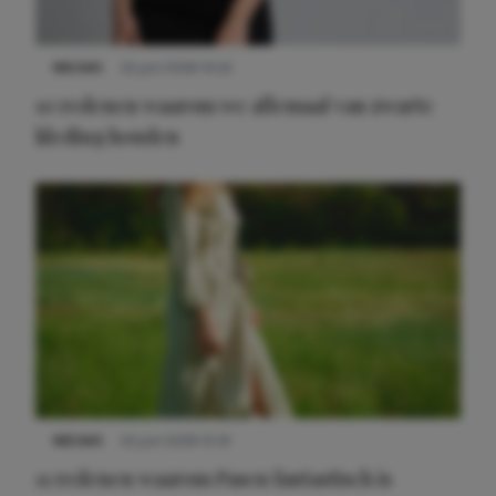
NIEUWS
22 juni 2026 14:22
10 redenen waarom we allemaal van zwarte
kleding houden
NIEUWS
22 juni 2026 15:19
11 redenen waarom Pasen fantastisch is