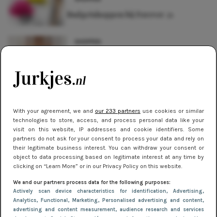
Budgetshoppen bij Forever 21
SHOPPEN
Kerstjurkjes voor elk budget
NIEUWS
De beste sneakers voor elke
jurklengte: zo draag je sportief en
With your agreement, we and
our 233 partners
use cookies or similar
technologies to store, access, and process personal data like your
chic
visit on this website, IP addresses and cookie identifiers. Some
partners do not ask for your consent to process your data and rely on
NIEUWS
their legitimate business interest. You can withdraw your consent or
object to data processing based on legitimate interest at any time by
Oranje & geel: de felgekleurde
clicking on “Learn More” or in our Privacy Policy on this website.
winterjurken trend die je wilt dragen
We and our partners process data for the following purposes:
Actively scan device characteristics for identification
, Advertising
,
Analytics
, Functional
, Marketing
, Personalised advertising and content,
advertising and content measurement, audience research and services