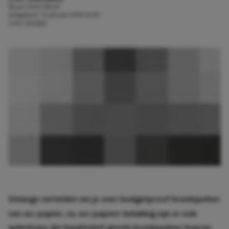
18 juni 2013 08:00
Aangepast:
15 januari 2019 14:30
1 min. leestijd
Onlangs vertelden we je over budgetproof
bruidsjurken
van wc-papier
. Ja, wc-papier! Gelukkig zijn er ook
webshops die kwalitatief goede bruidsjurken leveren