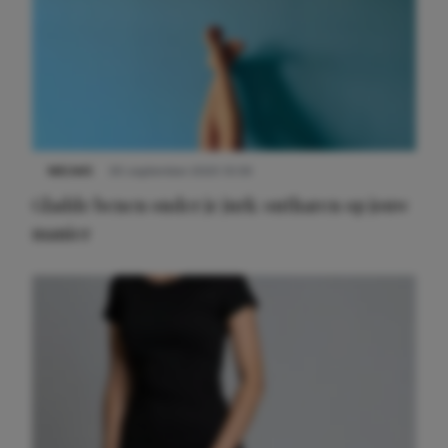
NIEUWS
30 september 2025 13:59
Gladde benen onder je jurk: ontharen op jouw
manier
Meest gelezen