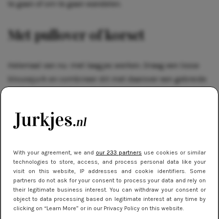
te gaan of om te gaan wandelen.
Met pullover of korset
Helemaal van nu: met laagjes werken. Draag een losse
blousejurk en combineer dit met daarover een gebreide
pullover (dé trend van afgelopen winter) of een korset dat
je om je taille bindt. Zo creëer je laagjes en vormen en
krijgt de relaxte blousejurk ineens een compleet andere
uitstraling. Paar toffe, hoge laarzen eronder en de outfit
is helemaal af.
With your agreement, we and
our 233 partners
use cookies or similar
technologies to store, access, and process personal data like your
visit on this website, IP addresses and cookie identifiers. Some
partners do not ask for your consent to process your data and rely on
Delen
their legitimate business interest. You can withdraw your consent or
object to data processing based on legitimate interest at any time by
clicking on “Learn More” or in our Privacy Policy on this website.
Blousejurk
Overhemdjurk