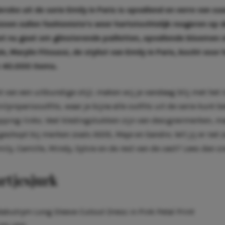
robe uit de serie Emily in Paris is opvallend en verre van saai
zoen zullen fashionista’s weer hartstochtelijk reageren op de
het nu gaat om glinsterende pailletten, opvallende bloemen 
, Marylin Fitoussi, de stylist van Emily in Paris, kocht voor
m 40.000 items.
nt van een uitbundige stijl, maken wij je vandaag blij met het
yinparisoutfits, waar je bijna alle outfits uit de serie kunt b
opping-links. Veel kledingstukken zijn van designermerken, m
shopt bij merken zoals ASOS, Maje en Sandro. Wil jij er net z
mily, Camille, Mindy, Sylvie en de rest van de cast? Lees dan sn
artjesjurk
butrym Long Sleeve Cutout Dress in Pink Petal Print