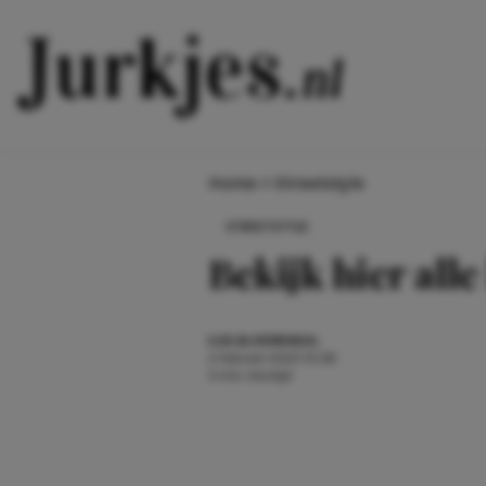
Direct naar content
Home
>
Streetstyle
STREETSTYLE
Bekijk hier alle
ILSE.BLOEMENDAL
2 februari 2023 10:26
3 min. leestijd