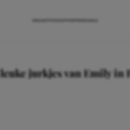
NIEUWS
TIPS
SHOPPEN
TRENDS
SALE
 leuke jurkjes van Emily in 