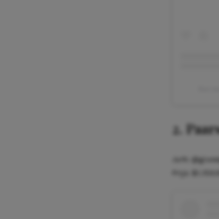
Een be
2. Paar
Jurk: @giuse
Prijs: $1,153