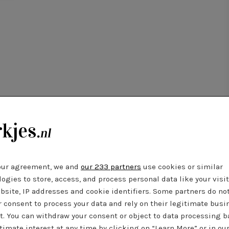
 op Instagram bekijken
our agreement, we and
our 233 partners
use cookies or similar
ogies to store, access, and process personal data like your visi
bsite, IP addresses and cookie identifiers. Some partners do no
r consent to process your data and rely on their legitimate busi
t. You can withdraw your consent or object to data processing 
timate interest at any time by clicking on “Learn More” or in ou