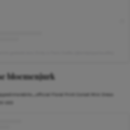
richt gedeeld door Emily in Paris Outfits (@emilyinparisoutfits)
se bloemenjurk
ppedimorabito_official Floral Print Corset Mini Dress
.00 USD