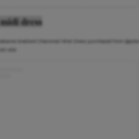
 midi dress
abanne Gradient Chainmail Midi Dress purchased from @plai
0.00 USD