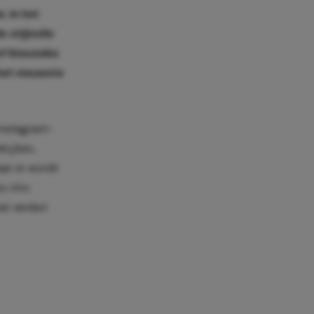
. In het
 stijlvolle
of klassieke
 het nieuwste
 Instagram-
ekijken,
aar er wordt
o chic
el verder!