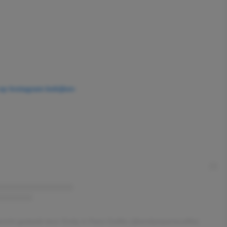
 op Instagram bekijken
richt gedeeld door Emily in Paris Outfits (@emilyinparisoutfits)