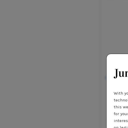
Dit bericht
With y
technol
this we
for you
interes
on legi