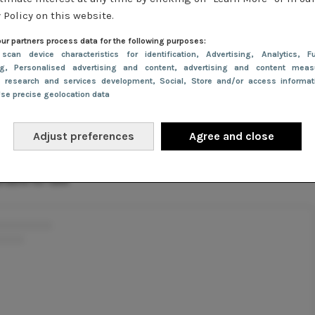
 Policy on this website.
ur partners process data for the following purposes:
 scan device characteristics for identification
, Advertising
, Analytics
, Fu
richt gedeeld door Emily in Paris Outfits (@emilyinparisoutfits)
ng
, Personalised advertising and content, advertising and content meas
e research and services development
, Social
, Store and/or access informa
Use precise geolocation data
oze bloemenjurk
Adjust preferences
Agree and close
attistavalliparis Gown from Fall 2019 Couture collection
ilable for sale