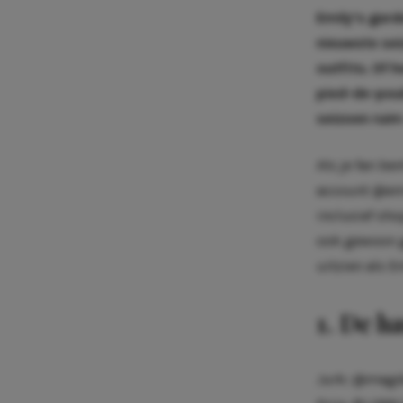
Emily’s garde
nieuwste sei
outfits. Of 
pied-de-poule
seizoen rui
Als je fan be
account @emil
inclusief sh
ook gewoon ge
uitzien als E
1. De h
Jurk: @magda