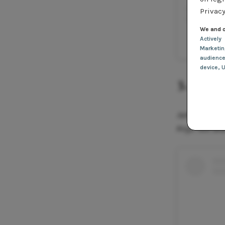
Privacy
We and o
Actively
Een be
Marketi
audienc
device
, 
3. De r
Jurk: @giamb
Prijs: Not ava