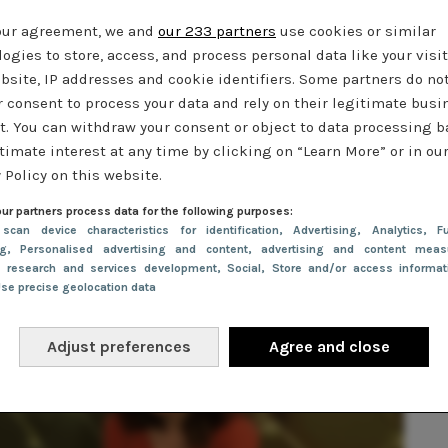
our agreement, we and
our 233 partners
use cookies or similar
 je jasje niet
ogies to store, access, and process personal data like your visi
bsite, IP addresses and cookie identifiers. Some partners do no
eid is overal op voorbereid, dus ook op kou, scheuren of zwe
r consent to process your data and rely on their legitimate busi
 lastige vragen aan je gesteld worden, waardoor het zweet je 
t. You can withdraw your consent or object to data processing 
timate interest at any time by clicking on “Learn More” or in ou
s deze plekken toch zichtbaar blijken te zijn in je jurk, heb je 
 Policy on this website.
e verbergen.
ur partners process data for the following purposes:
 scan device characteristics for identification
, Advertising
, Analytics
, Fu
nooit waar een jasje goed voor kan zijn, dus neem er altijd é
ng
, Personalised advertising and content, advertising and content meas
.
In dit artikel lees je welk jasje het beste bij jouw jurk past.
e research and services development
, Social
, Store and/or access informa
Use precise geolocation data
Adjust preferences
Agree and close