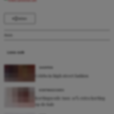
Delen
Asos
Lees ook
SHOPPEN
Celebs in high street fashion
KORTINGSCODES
Kortingscode Asos: 10% extra korting
op de Sale