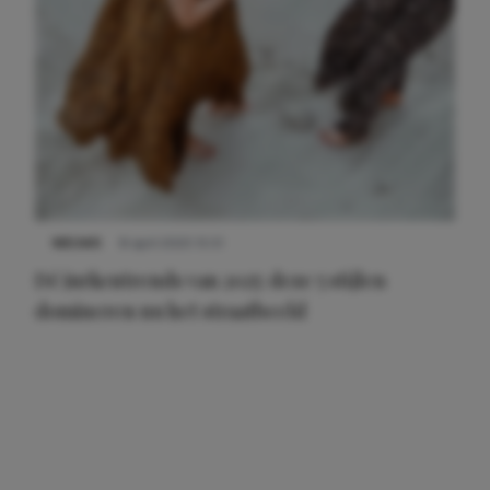
NIEUWS
8 april 2025 15:51
Dé jurkentrends van 2025: deze 5 stijlen
domineren nu het straatbeeld