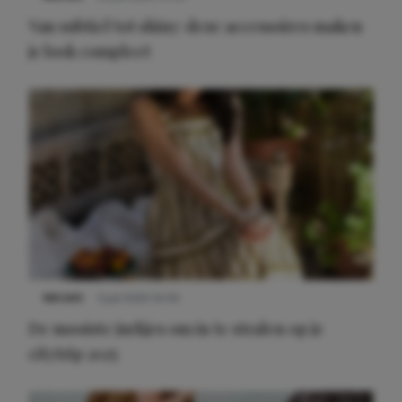
Van subtiel tot shiny: deze accessoires maken
je look compleet
Meest gelezen
NIEUWS
3 juli 2025 10:03
De mooiste jurkjes om in te stralen op je
citytrip 2025