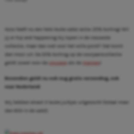
1 min. leestijd
Asos heeft nu een hele leuke sales-actie: 20% korting! Wil
jij er hip and happening bij lopen in de nieuwste
collectie, maar dan niet voor het volle pond? Dat komt
dan mooi uit. De 20% korting op de voorjaarscollectie
geldt zowel voor de
vrouwen
als de
mannen
!
Bovendien geldt nu ook nog gratis verzending, ook
naar Nederland!
Wij hebben alvast 3 leuke jurkjes uitgezocht (totaal meer
dan 600 in de sale!):