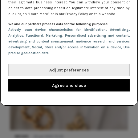
their legitimate business interest. You can withdraw your consent or
object to data processing based on legitimate interest at any time by
clicking on “Learn More” or in our Privacy Policy on this website.
We and our partners process data for the following purposes:
Actively scan device characteristics for identification
, Advertising
,
NIEUWS
9 februari 2026 08:46
Analytics
, Functional
, Marketing
, Personalised advertising and content,
De beste sneakers voor elke jurklengte: zo
advertising and content measurement, audience research and services
development
, Social
, Store and/or access information on a device
, Use
draag je sportief en chic
precise geolocation data
Adjust preferences
Agree and close
NIEUWS
22 juli 2025 15:59