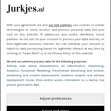
Appelfiguur
Figuurtypes
Peer Figuur
Zandloper Figuur
With your agreement, we and
our 233 partners
use cookies or similar
Lees ook
technologies to store, access, and process personal data like your
visit on this website, IP addresses and cookie identifiers. Some
partners do not ask for your consent to process your data and rely on
their legitimate business interest. You can withdraw your consent or
TIPS
object to data processing based on legitimate interest at any time by
De allerbeste halslijn voor jouw
clicking on “Learn More” or in our Privacy Policy on this website.
figuur
We and our partners process data for the following purposes:
Actively scan device characteristics for identification
, Advertising
,
MERKEN
Analytics
, Functional
, Marketing
, Personalised advertising and content,
advertising and content measurement, audience research and services
Zo kies je de juiste schoenen bij je jurk
development
, Social
, Store and/or access information on a device
, Use
precise geolocation data
STREETSTYLE
Stralen tijdens Oud en Nieuw: De
Adjust preferences
perfecte jurkjes voor een knallend
begin van het nieuwe jaar!
Agree and close