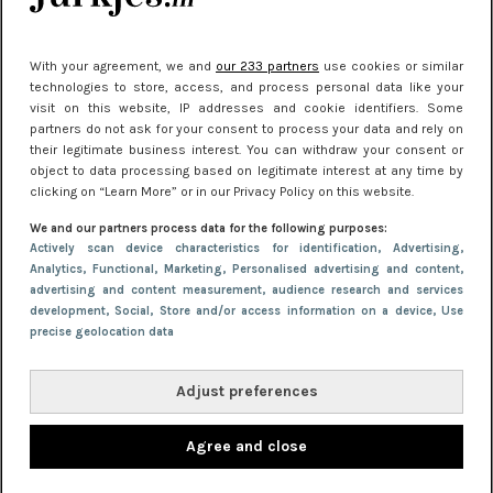
With your agreement, we and
our 233 partners
use cookies or similar
technologies to store, access, and process personal data like your
visit on this website, IP addresses and cookie identifiers. Some
partners do not ask for your consent to process your data and rely on
their legitimate business interest. You can withdraw your consent or
object to data processing based on legitimate interest at any time by
clicking on “Learn More” or in our Privacy Policy on this website.
We and our partners process data for the following purposes:
Actively scan device characteristics for identification
, Advertising
,
Analytics
, Functional
, Marketing
, Personalised advertising and content,
advertising and content measurement, audience research and services
development
, Social
, Store and/or access information on a device
, Use
precise geolocation data
Adjust preferences
NIEUWS
9 februari 2026 08:46
De beste sneakers voor elke jurklengte: zo
Agree and close
draag je sportief en chic