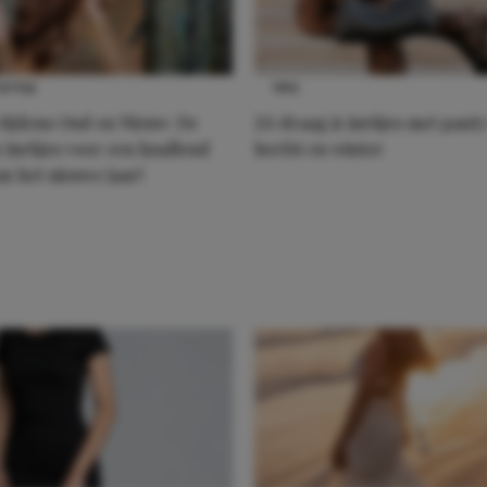
STYLE
TIPS
 tijdens Oud en Nieuw: De
Zó draag je jurkjes met panty
e jurkjes voor een knallend
herfst en winter
n het nieuwe jaar!