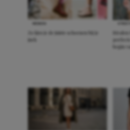
MERKEN
STREET
Zo kies je de juiste schoenen bij je
Stralen
jurk
perfect
begin va