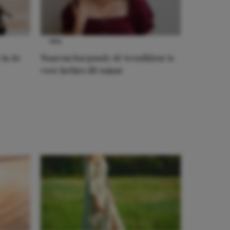
TIPS
 in de
Waarom burgundy dé trendkleur is
voor jurkjes dit najaar