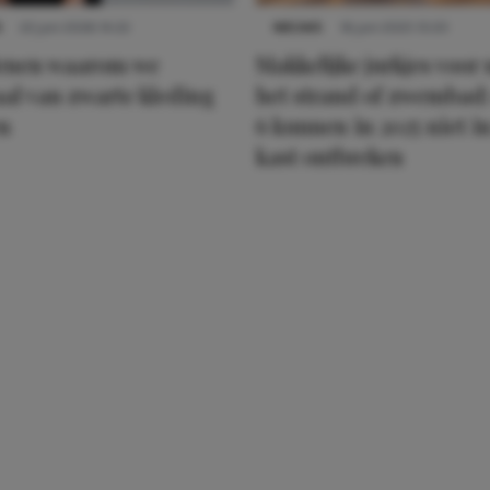
S
22 juni 2026 14:22
NIEUWS
16 juni 2025 13:20
denen waarom we
Makkelijke jurkjes voor
al van zwarte kleding
het strand of zwembad:
n
6 kunnen in 2025 niet in
kast ontbreken