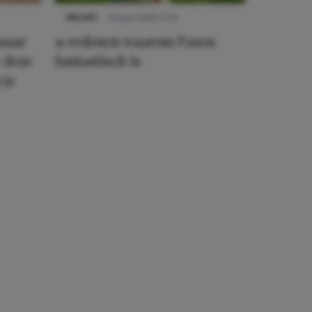
NIEUWS
22 juni 2026 15:19
 naar
11 redenen waarom Pasen
 deze
fantastisch is
 je