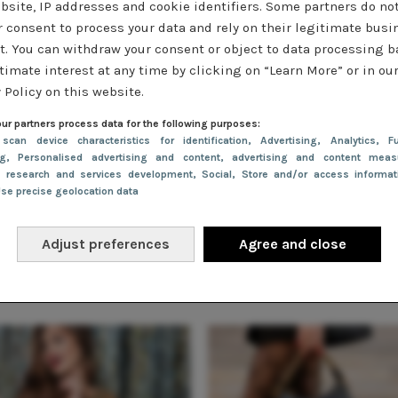
van de Nederlandse vrouw is namelijk 42 en daar is niets mis
bsite, IP addresses and cookie identifiers. Some partners do no
r consent to process your data and rely on their legitimate busi
 is dat jij je goed en zelfverzekerd voelt! Kun je dit doel niet
t. You can withdraw your consent or object to data processing 
r? Dan is een rondje sportschool toch echt de enige oplossin
timate interest at any time by clicking on “Learn More” or in ou
 Policy on this website.
e hebben we wat onderjurkjes op een rijtje gezet!
ur partners process data for the following purposes:
 scan device characteristics for identification
, Advertising
, Analytics
, Fu
ng
, Personalised advertising and content, advertising and content meas
e research and services development
, Social
, Store and/or access informa
Use precise geolocation data
Adjust preferences
Agree and close