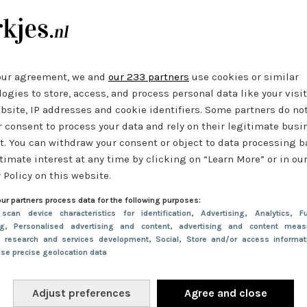
esjurk
our agreement, we and
our 233 partners
use cookies or similar
ogies to store, access, and process personal data like your visi
bsite, IP addresses and cookie identifiers. Some partners do no
r consent to process your data and rely on their legitimate busi
t. You can withdraw your consent or object to data processing 
timate interest at any time by clicking on “Learn More” or in ou
 Policy on this website.
ur partners process data for the following purposes:
 scan device characteristics for identification
, Advertising
, Analytics
, Fu
ng
, Personalised advertising and content, advertising and content meas
e research and services development
, Social
, Store and/or access informa
Use precise geolocation data
NIEUWS
Hoe herenjassen door de jar
S
Adjust preferences
Agree and close
zijn geëvolueerd volgens de l
& geel: de felgekleurde