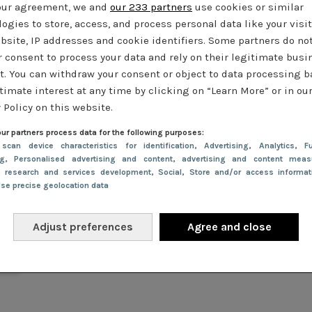
is nu helemaal
hot and happening
in modeland. Daarom ben jij 
our agreement, we and
our 233 partners
use cookies or similar
 velvet jurkje. Super feestelijk, hartstikke chique en onwijs cl
ogies to store, access, and process personal data like your visi
bsite, IP addresses and cookie identifiers. Some partners do no
meer?
Check it out en shop ze meteen met korting
!
r consent to process your data and rely on their legitimate busi
t. You can withdraw your consent or object to data processing 
timate interest at any time by clicking on “Learn More” or in ou
 Policy on this website.
ion lover
moet je natuurlijk volop gebruik maken van de Sint
ur partners process data for the following purposes:
 scan device characteristics for identification
, Advertising
, Analytics
, Fu
orf. Daarom shop je nog veel meer, speciaal om jouw feestloo
ng
, Personalised advertising and content, advertising and content meas
e research and services development
, Social
, Store and/or access informa
Use precise geolocation data
 alle Sinterklaas Aanbiedingen van de Bijenkorf >>
Adjust preferences
Agree and close