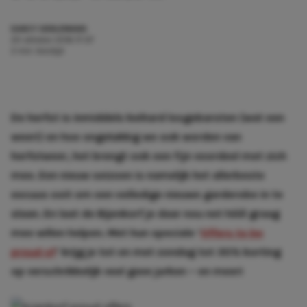
DARCY OERLEMANS
20 oktober 2016 17:07
2 min. leestijd
De herfst is inmiddels keihard losgebarsten (wat een
weer!) en hoe ongelukkig we ook worden van
herfstweer, het brengt ook een fijn voordeel met zich
mee. Een nieuw seizoen is namelijk het allerbeste
excuus ooit om een volledige nieuwe garderobe in te
slaan. En laat de Bijenkorf je daar nou net héél graag
mee willen helpen. Met hun speciale ‘
Offers to be
proud of
’ krijg je tot en met zondag tot 30% korting
op verschrikkelijk veel gave jurken – en meer!