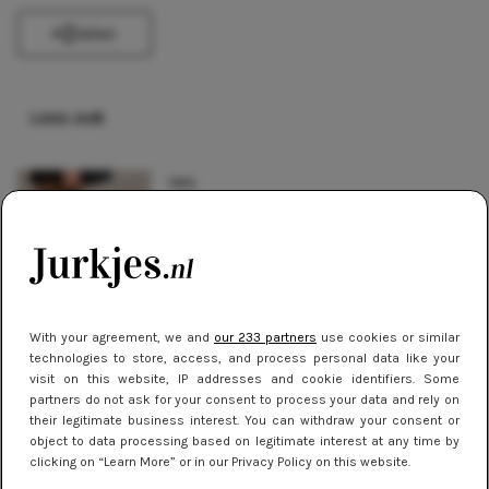
Delen
Lees ook
TIPS
Zó draag je jurkjes met panty in de
herfst en winter
NIEUWS
7 jurkentrends die de lente van 2024
With your agreement, we and
our 233 partners
use cookies or similar
domineren
technologies to store, access, and process personal data like your
visit on this website, IP addresses and cookie identifiers. Some
partners do not ask for your consent to process your data and rely on
TIPS
their legitimate business interest. You can withdraw your consent or
Dit zijn dé trendkleuren van 2024
object to data processing based on legitimate interest at any time by
clicking on “Learn More” or in our Privacy Policy on this website.