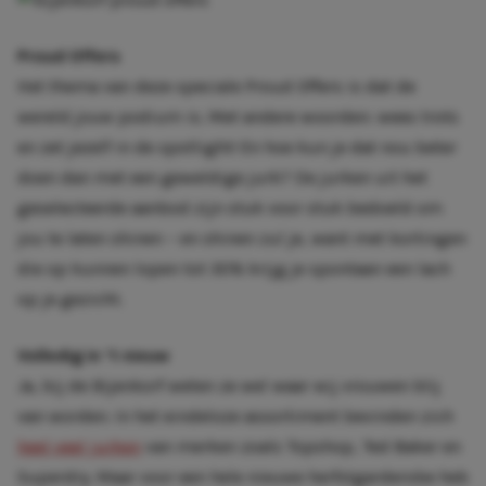
Proud Offers
Het thema van deze speciale Proud Offers is dat de
wereld jouw podium is. Met andere woorden: wees trots
en zet jezelf in de spotlight! En hoe kun je dat nou beter
doen dan met een geweldige jurk? De jurken uit het
geselecteerde aanbod zijn stuk voor stuk bedoeld om
jou te laten shinen – en shinen zul je, want met kortingen
die op kunnen lopen tot 30% krijg je spontaan een lach
op je gezicht.
Volledig in ‘t nieuw
Ja, bij de Bijenkorf weten ze wel waar wij vrouwen blij
van worden. In het eindeloze assortiment bevinden zich
heel veel jurken
van merken zoals Topshop, Ted Baker en
Superdry. Maar voor een hele nieuwe herfstgarderobe heb