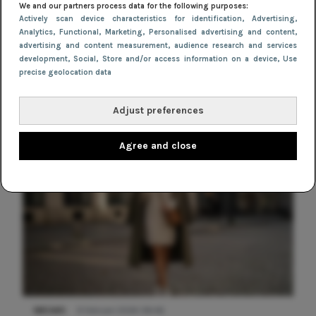
We and our partners process data for the following purposes:
SHOPPEN
Actively scan device characteristics for identification
, Advertising
,
Pretty in pink: 5 leuke outfit ideeën
Analytics
, Functional
, Marketing
, Personalised advertising and content,
voor Valentijn
advertising and content measurement, audience research and services
development
, Social
, Store and/or access information on a device
, Use
precise geolocation data
Adjust preferences
Agree and close
NIEUWS
9 februari 2026 08:46