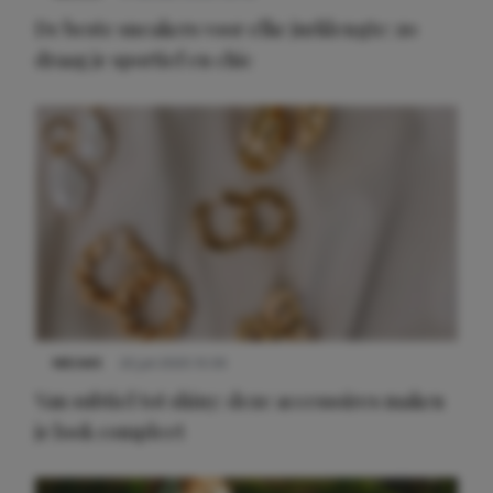
De beste sneakers voor elke jurklengte: zo
draag je sportief en chic
NIEUWS
22 juli 2025 15:59
Van subtiel tot shiny: deze accessoires maken
je look compleet
Meest gelezen