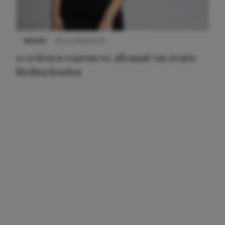
NIEUWS
22 juni 2026 14:22
10 redenen waarom we allemaal van zwarte
kleding houden