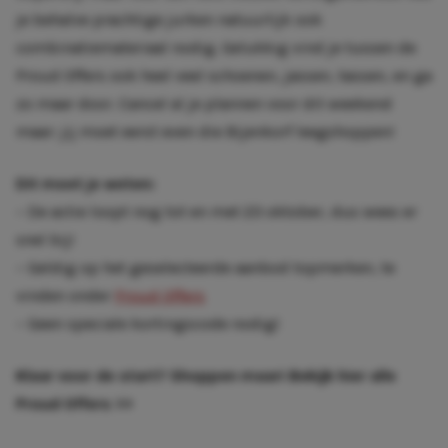
je behalve prachtige jurken natuurlijk ook
combinatiemateriaal nodig. Gelukkig vind je tussen de
Proud Offers ook heel veel schoenen, jassen, tassen, en ga
zo maar door. Cancel al je plannen voor dit weekend
maar: jij moet eerst even die Bijenkorf leegshoppen!
Dit moet je weten:
– De actie loopt nog tot en met 23 oktober, dus wees er
snel bij!
– Geldig op het geselecteerde aanbod topmerken, te
vinden onder
Proud Offers
– Geen speciale kortingscode nodig!
Klaar voor de start? Shoppen maar!
Bekijk hier alle
Proud Offers >>