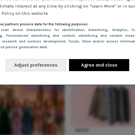
timate interest at any time by clicking on “Learn More” or in ou
wd naar het jurken aanbod in jade groen op Jurkjes.nl? Dit zi
 Policy on this website.
ur partners process data for the following purposes:
 scan device characteristics for identification
, Advertising
, Analytics
, Fu
ng
, Personalised advertising and content, advertising and content meas
e research and services development
, Social
, Store and/or access informa
Use precise geolocation data
Adjust preferences
Agree and close
NIEUWS