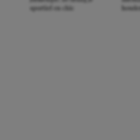
sportief en chic
houde