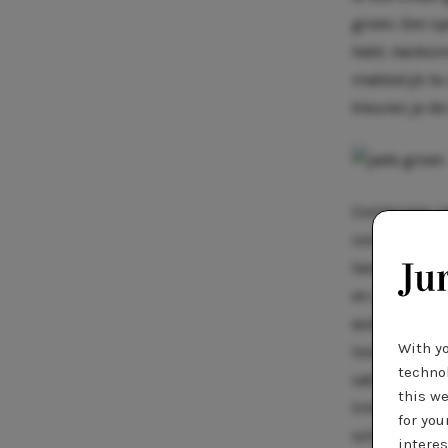
groen. Een sp
hebt. Aankome
makkelijk te
kleuren je de
Combineer ja
combineert do
tweede kun j
en zal de loo
aubergine. W
With y
look is wel o
technol
satijnen blou
this we
tinten. Rood 
for you
schreeuwen o
interes