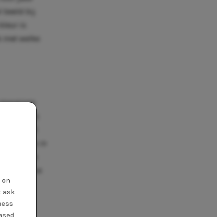
 beeld bij
kleur is
k met welke
t mosgroen
slukken. Als
d als zwart
accessoires in
en, want de
an? Een mooie
t on
vallende
t ask
bei
ness
 zonde.
based