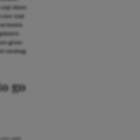
stijl. Neem
k voor stuk
 we kennis
ebied in
eon
groen
het vandaag
to go
 voor jade