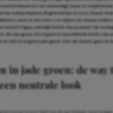
 meestal bekend om een eenvoudige, basic en simplistische 
d aan Audrey Hepburn, Brigitte Bardot en Coco Chanel. Stu
kleed in zwart en wit, maar o zo stijlvol. Dit seizoen maken
w iconisch figuur, namelijk Kermit. Nou ja nieuw? Op modeg
wel. We zien groen,
lots of green!
In verschillende tinten: van
n
 en niet te vergeten jade groen. Over die laatste gaan we 
n in jade groen: de way 
een neutrale look
 groen kunnen je eruit laten zien als een Muppet, tenzij je gaat