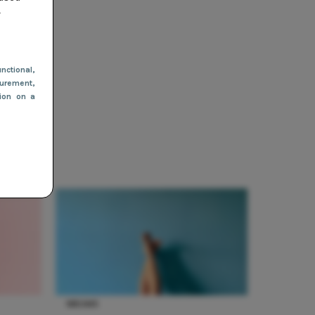
r
jn onze
nctional
,
urement,
tion on a
NIEUWS