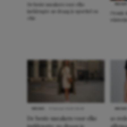
De beste sneakers voor elke
NIEUW
jurklengte: zo draag je sportief en
Oranje 
chic
winterj
Meest gelezen
NIEUWS
9 februari 2026 08:46
NIEUW
De beste sneakers voor elke
10 re
jurklengte: zo draag je
allema