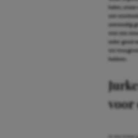
halen, staan
een voorbeel
eenvoudig ge
met een nieu
ieder geval 
tot mosgroen
hebben.
Jurke
voor 
Al die tinten