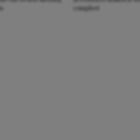
n
compleet