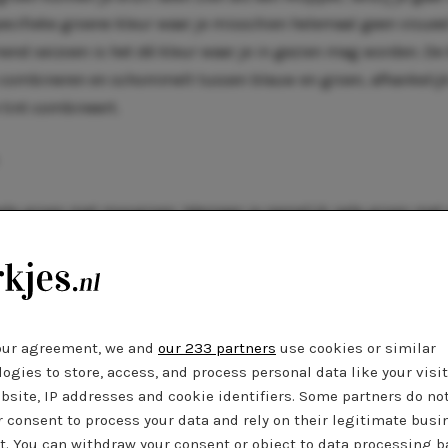
ecifieke groene kleur waar je misschien helemaal geen visueel
nd seizoen is het dé kleur waar je in gezien mag worden. De 
 combineren en schommelt tussen blauw en groen, afhankelij
 tint combineert.
de groen met mosgroen. Wanneer je namelijk jade groen me
orbreek je deze ‘kleurenfamilie’ niet en kan je outfit niet mi
e jade groen combineren met marine. Deze kleur is niet zo har
k niet ‘verzwaren’. Ook een aanrader is om jade te dragen met 
ellicht moet je voor deze kleurcombinatie een beetje lef hebb
our agreement, we and
our 233 partners
use cookies or similar
pvallend en knalt heerlijk. Wil je voor een neutralere look ga
ogies to store, access, and process personal data like your visi
se in jade met ene ecru jeans is de
way to go!
Vermijd luide, op
bsite, IP addresses and cookie identifiers. Some partners do no
met jade groen kan onbedoeld feestelijk lijken, omdat ze alle
r consent to process your data and rely on their legitimate busi
m aandacht. Dit kan de kracht van jade verminderen en dat is
t. You can withdraw your consent or object to data processing 