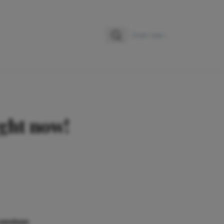
Zoeken
Zoek naar:
ight now!
 vandaan