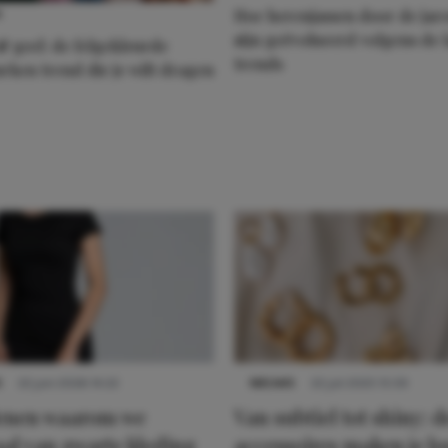
Hoe herenjassen door de jar
S
zijn geëvolueerd volgens de l
& geel: de felgekleurde
trends
urken trend die je wilt dragen
S
22 juni 2026 14:22
NIEUWS
22 juli 2025 15:59
denen waarom we
Van subtiel tot shiny: d
al van zwarte kleding
accessoires maken je l