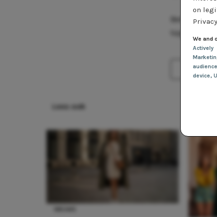
on legi
Ben je benieu
Privacy
toppers!
We and o
Actively
Marketi
audienc
Delen
device
, 
Lees ook
NIEUWS