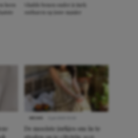
en heen
Gladde benen onder je jurk:
aatste
ontharen op jouw manier
NIEUWS
3 juli 2025 10:03
eze
De mooiste jurkjes om in te
ook
stralen op je citytrip 2025