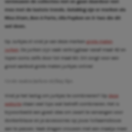
vernieuwen de collecties niet en gaan daardoor niet
mee met de laatste trends. Gelukkig zijn er merken als
Miss Etam
,
Bon A Parte
,
Ulla Popken
en
X-two
die dit
wel doen.
Op Jurkjes.nl vind je van deze merken
grote maten
jurken
. De jurken zijn vaak verkrijgbaar vanaf maat 42 en
lopen soms zelfs door tot maat 60. Dit zorgt voor een
groot aanbod grote maten jurkjes online!
Grote maten jurken styling tips
Vind je het lastig om jurkjes te combineren? Op
deze
website
staan veel tips wat betreft combineren. Het is
bijvoorbeeld een goed idee om zwart te vervangen voor
donkerblauw en je accessoires op jouw lichaamsbouw
aan te passen. Vaak dragen vrouwen met een maatje meer