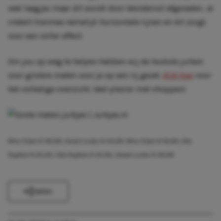
veel laagjes maar dit wordt door Wondervol afgeraden. Je
creëert hiermee namelijk horizontale lijnen en dit zorgt
voor een voller effect.
Om jou op weg te helpen hebben wij de leukste jurken
voor grotere maten voor je op een rij gezet.
Klik hier
voor
het volledige overzicht. Veel plezier met shoppen!
Miss Etam
€ 49,99
, Great Looks
€ 54,99
, Miss Etam
€ 19,99
, Ulla
Popken
€ 20,00
, Ulla Popken
€ 44,95
, Great Looks
€ 49,99
Delen