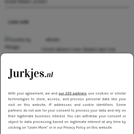
Grote Maten Jurken
Lees ook
NIEUWS
Groot nieuws voor dames met een
maatje meer
NIEUWS
Vrouwen met een grotere maat zijn
gelukkiger
With your agreement, we and
our 233 partners
use cookies or similar
technologies to store, access, and process personal data like your
TIPS
visit on this website, IP addresses and cookie identifiers. Some
Zó draag je jurkjes met panty in de
partners do not ask for your consent to process your data and rely on
herfst en winter
their legitimate business interest. You can withdraw your consent or
object to data processing based on legitimate interest at any time by
clicking on “Learn More” or in our Privacy Policy on this website.
NIEUWS