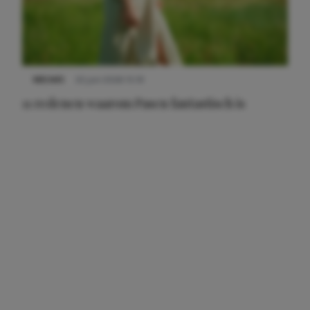
NIEUWS
22 juni 2026 15:19
11 redenen waarom Pasen fantastisch is