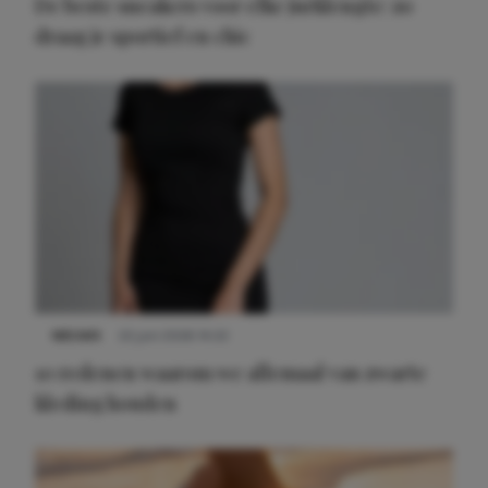
De beste sneakers voor elke jurklengte: zo
draag je sportief en chic
NIEUWS
22 juni 2026 14:22
10 redenen waarom we allemaal van zwarte
kleding houden
Meest gelezen