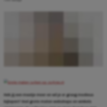
1 min. leestijd
Heb jij een maatje meer en wil je er graag modieus
bijlopen? Veel grote maten webshops en winkels