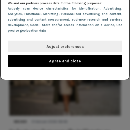
We and our partners process data for the following purposes:
7 jurkentrends die de lente van 2024
Actively scan device characteristics for identification
, Advertising
,
domineren
Analytics
, Functional
, Marketing
, Personalised advertising and content,
advertising and content measurement, audience research and services
development
, Social
, Store and/or access information on a device
, Use
precise geolocation data
Adjust preferences
Agree and close
NIEUWS
9 februari 2026 08:46