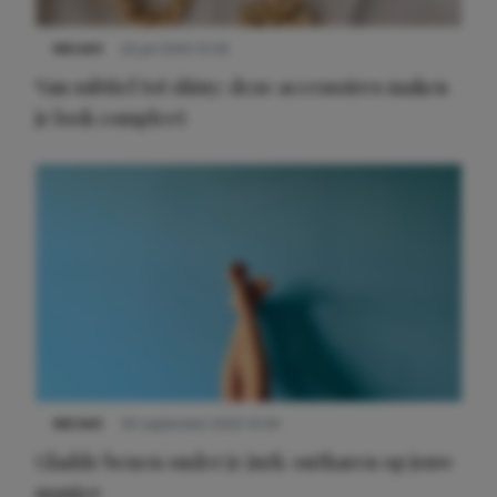
NIEUWS
22 juli 2025 15:59
Van subtiel tot shiny: deze accessoires maken
je look compleet
Meest gelezen
NIEUWS
30 september 2025 13:59
Gladde benen onder je jurk: ontharen op jouw
manier