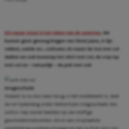
2 min. leestijd
Dit najaar staat in het teken van de
seventies
.
We
kunnen geen genoeg krijgen van
flared jeans
, A-lijn
rokken, suède en… coltruien. En naast de trui met col
duiken we ook bovenop het shirt met col, de
crop top
met col en – natuurlijk – de jurk met col!
Imagoschade
Hoewel-ie nu dus weer terug in het modebeeld is, leed
de col tijdenlang onder behoorlijke imagoschade. Een
coltrui riep vooral beelden op van stoffige
geschiedenisdocenten, die er een misplaatste
parelketting overheen droegen en het zo flink voor ons