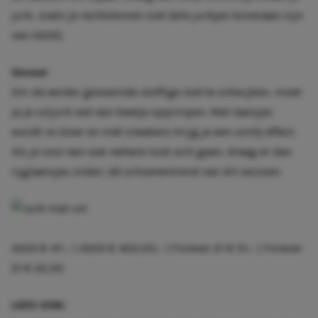
jurk
, zoals je rechtsboven ziet (alle jurkjes bovenaan zijn
van
ASOS
).
Gevaar
Om de eerder genoemde stoffige
look
te ontwijken, moet
je je coljurk wel een beetje oppimpen. Met
laarsjes
wordt-ie stoer en met
sneakers
krijg je een
comfy
effect.
Als je voor een wat nettere look wilt gaan, draag er dan
rijglaarsjes
onder; dé schoenentrend van dit seizoen.
ASOS
€ 47,-
|
ASOS
€ 400,00,-
|
Forever 21
€ 51,-
|
Forever
21
€ 22,50
LEES OOK: