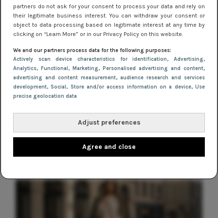
perfecte jurkjes voor een knallend
partners do not ask for your consent to process your data and rely on
begin van het nieuwe jaar!
their legitimate business interest. You can withdraw your consent or
object to data processing based on legitimate interest at any time by
clicking on “Learn More” or in our Privacy Policy on this website.
TIPS
Zó draag je jurkjes met panty in de
We and our partners process data for the following purposes:
Actively scan device characteristics for identification
, Advertising
,
herfst en winter
Analytics
, Functional
, Marketing
, Personalised advertising and content,
advertising and content measurement, audience research and services
TIPS
development
, Social
, Store and/or access information on a device
, Use
precise geolocation data
Waarom burgundy dé trendkleur is
voor jurkjes dit najaar
Adjust preferences
Agree and close