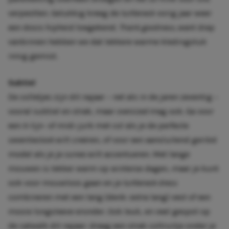
verpestten. Gelukkig kreeg de
turtleneck
vorig jaar weer
een dosis hipheid toegekend.
Thank goodness,
want diep
vanbinnen hebben we dat lekkere warme kledingstuk
innig gemist.
Subtiel
De colletjes zijn dit najaar – net als in de jaren zeventig –
vooral subtiel en strak, maar
oversized
mag ook. Ga voor
een A-lijn- of midi-jurk met col als je de perfecte
seventieslook
wilt creëren, of voor een aansluitend geribd
model als je je
curves
wilt accentueren. Met lange
mouwen is lekker warm op winterse dagen, maar je kunt
ook voor mouwloos gaan en je
turtleneck dress
combineren met een lang (denk: extra lang) vest of een
mooie longsleeve eronder. Ook leuk, en veel gespot op
de catwalk dit najaar:
draag een strak coltruitje onder je