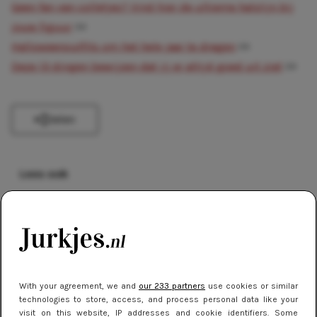
Geen fan van colletjes? Vind hier de ultieme halslijn bij
jouw figuur
>>
Halloweenoutfits om het hele jaar te dragen
>>
Deze 13 dingen bewijzen dat jij er altijd goed uit ziet
>>
Delen
Lees ook
MERKEN
Zo kies je de juiste schoenen bij je jurk
STREETSTYLE
With your agreement, we and
our 233 partners
use cookies or similar
Stralen tijdens Oud en Nieuw: De
technologies to store, access, and process personal data like your
visit on this website, IP addresses and cookie identifiers. Some