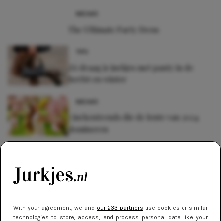
NIEUWS
The Ultimate Party Dress
TIPS
Zó draag je jurkjes met panty in de
herfst en winter
NIEUWS
7 jurkentrends die de lente van 2024
domineren
With your agreement, we and
our 233 partners
use cookies or similar
technologies to store, access, and process personal data like your