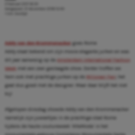
3 februari 2011 16:35
Aangepast:
21 december 2018 12:40
1 min. leestijd
Addy van den Krommenacker
goes Rome
Addy staat bekend om zijn mooie elegante jurken en was
dit jaar aanwezig op de
Amsterdam International Fashion
Week
met een zeer geslaagde show. Eerder troffen we
hem ook met prachtige jurken op de
Miljonair Fair
; het
gaat dus goed met de designer. Maar daar blijft het niet
bij!
Afgelopen dinsdag showde Addy van den Krommenacker
namelijk zijn juweeltjes in de prachtige stad Rome
tijdens de haute coutureweek ‘AlteModa’ in het
monumentale gebouw Complesso Monumentale Santa