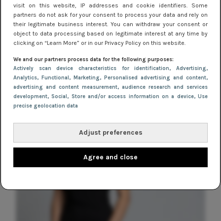
visit on this website, IP addresses and cookie identifiers. Some
partners do not ask for your consent to process your data and rely on
their legitimate business interest. You can withdraw your consent or
object to data processing based on legitimate interest at any time by
clicking on “Learn More” or in our Privacy Policy on this website.
We and our partners process data for the following purposes:
Actively scan device characteristics for identification
, Advertising
,
Analytics
, Functional
, Marketing
, Personalised advertising and content,
advertising and content measurement, audience research and services
NIEUWS
9 februari 2026 08:46
development
, Social
, Store and/or access information on a device
, Use
precise geolocation data
De beste sneakers voor elke jurklengte: zo
draag je sportief en chic
Adjust preferences
Agree and close