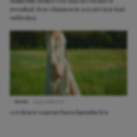
Makkelijke jurkjes voor naar het strand of
zwembad: deze 6 kunnen in 2025 niet in je kast
ontbreken
NIEUWS
22 juni 2026 15:19
11 redenen waarom Pasen fantastisch is