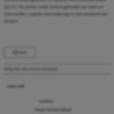
Spirito. De jurken, onder andere gemaakt van veren en
rijke stoffen, oogsten bewondering en veel aandacht van
de pers.
Delen
Addy Van Den Krommenacker
Lees ook
SHOPPEN
Steps Dresses Shop