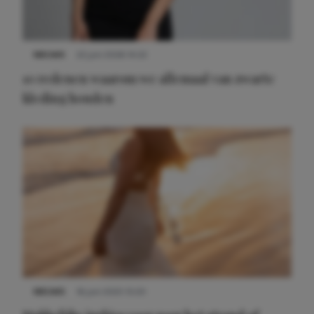
NIEUWS
22 juni 2026 14:22
10 redenen waarom we allemaal van zwarte
kleding houden
Meest gelezen
NIEUWS
16 juni 2025 13:20