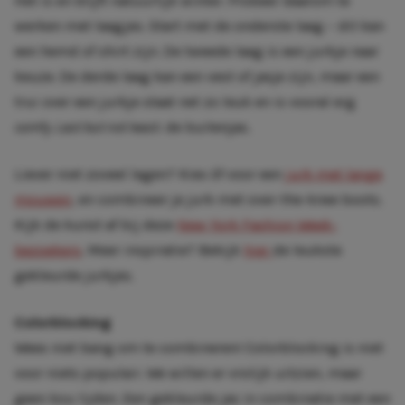
Het is en blijft natuurlijk winter. Probeer daarom te
werken met laagjes. Start met de onderste laag – dit kan
een hemd of shirt zijn. De tweede laag is een jurkje naar
keuze. De derde laag kan een vest of jasje zijn, maar een
trui over een jurkje staat net zo leuk en is vooral erg
comfy
.
Last but not least
: de buitenjas.
Liever niet zoveel lagen? Kies óf voor een
jurk met lange
mouwen
, en combineer je jurk met over-the-knee boots.
Kijk de kunst af bij deze
New York Fashion Week-
bezoekers
. Meer inspiratie? Bekijk
hier
de leukste
gekleurde jurkjes.
Colorblocking
Wees niet bang om te combineren! Colorblocking is niet
voor niets populair. We willen er vrolijk uitzien, maar
geen kou lijden. Een gekleurde jas in combinatie met een