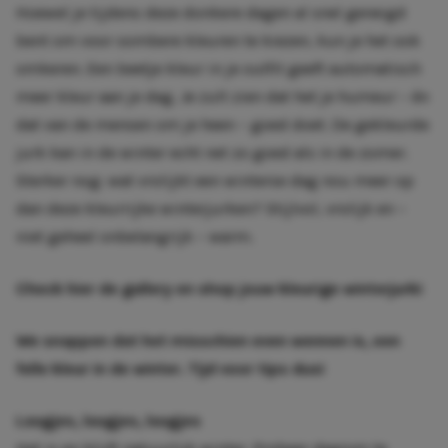
Hoewel je tijdens deze donkere dagen al snel geneigd
bent om voor sombere kleuren te kiezen, kun je het ook
omkeren. Een beetje kleur in je outfit geeft automatisch
meer kleur aan je dag. Je zult zien dat het je humeur – én
dat van de mensen om je heen – goed doet. De gekleurde
jurk kan in de winter echt net zo goed als in de zomer.
Sterker nog: wat vrolijkt een winterse dag nou meer op
dan deze kleurrijke winterjurken? Stijlvol, vrolijk en –
niet geheel onbelangrijk – warm.
Check hier de gallery en shop jouw kleurige winterjurk
!
We snappen dat het misschien even wennen is, een
felle kleur in de winter. Tijd voor tips dus!
Laagjes, laagjes, laagjes