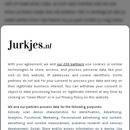
valt of staat alles mee. Je zult vast merken dat de ene
kleur je beter staat dan de andere. Het is belangrijk dat je
weet welke kleur het beste bij je past zodat jij nog beter
uit de verf komt. Heb je moeite met de juiste kleur
vinden? Hier lees je de beste
tips & tricks
om erachter te
komen
welke kleurtype jij bent
.
Beeld bovenaan:
ASOS
With your agreement, we and
our 233 partners
use cookies or similar
technologies to store, access, and process personal data like your
visit on this website, IP addresses and cookie identifiers. Some
Delen
partners do not ask for your consent to process your data and rely on
their legitimate business interest. You can withdraw your consent or
object to data processing based on legitimate interest at any time by
clicking on “Learn More” or in our Privacy Policy on this website.
Lees ook
We and our partners process data for the following purposes:
Actively scan device characteristics for identification
, Advertising
,
Analytics
, Functional
, Marketing
, Personalised advertising and content,
MERKEN
advertising and content measurement, audience research and services
development
, Social
, Store and/or access information on a device
, Use