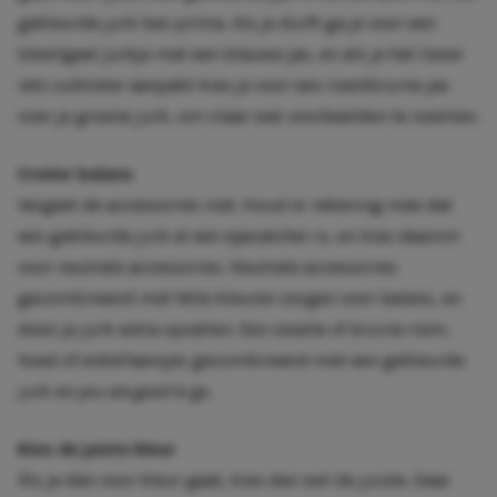
gekleurde jurk kan prima. Als je durft ga je voor een
(oker)geel jurkje met een blauwe jas, en als je het liever
iets subtieler aanpakt kies je voor een roestbruine jas
over je groene jurk, om maar wat voorbeelden te noemen.
Creëer balans
Vergeet de accessoires niet. Houd er rekening mee dat
een gekleurde jurk al een eyecatcher is, en kies daarom
voor neutrale accessoires. Neutrale accessoires
gecombineerd met felle kleuren zorgen voor balans, en
doen je jurk extra opvallen. Een zwarte of bruine riem,
hoed of enkellaarsjes gecombineerd met een gekleurde
jurk en
you are good to go
.
Kies de juiste kleur
Áls je dan voor kleur gaat, kies dan wel de juiste. Daar