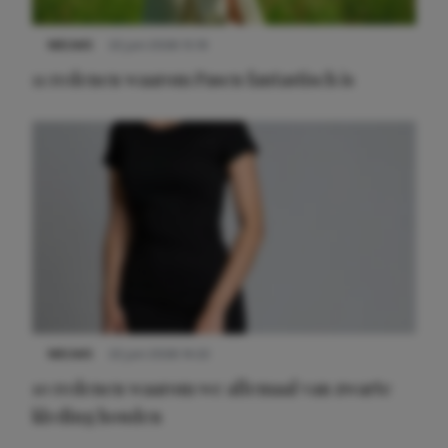
NIEUWS
22 juni 2026 15:19
11 redenen waarom Pasen fantastisch is
NIEUWS
22 juni 2026 14:22
10 redenen waarom we allemaal van zwarte
kleding houden