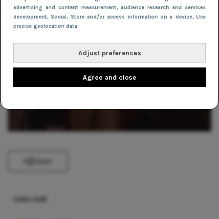
advertising and content measurement, audience research and services
development
, Social
, Store and/or access information on a device
, Use
precise geolocation data
Adjust preferences
Agree and close
Delen
Lees ook