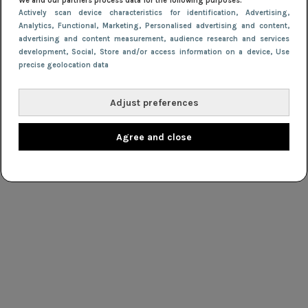
We and our partners process data for the following purposes:
Actively scan device characteristics for identification
, Advertising
,
Analytics
, Functional
, Marketing
, Personalised advertising and content,
advertising and content measurement, audience research and services
development
, Social
, Store and/or access information on a device
, Use
precise geolocation data
Adjust preferences
Agree and close