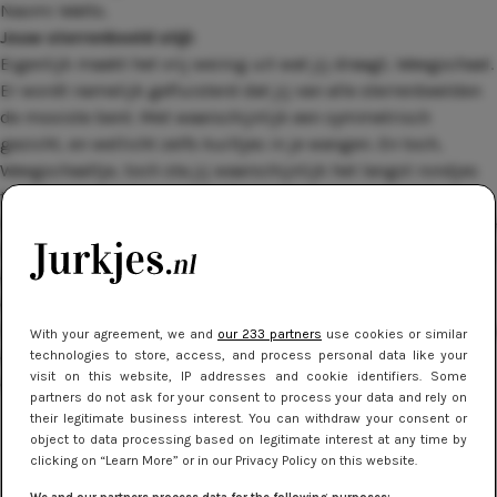
Naomi Watts.
Jouw sterrenbeeld stijl:
Eigenlijk maakt het vrij weinig uit wat jij draagt, Weegschaal.
Er wordt namelijk gefluisterd dat jij van alle sterrenbeelden
de mooiste bent. Met waarschijnlijk een symmetrisch
gezicht, en wellicht zelfs kuiltjes in je wangen. En toch,
Weegschaaltje, toch sta jij waarschijnlijk het langst rondjes
te draaien voor de spiegel, elke morgen. Keuzes maken,
keuzes maken – je bent er geen ster in… Laten we je een beetje
helpen. Weegschalen stralen het hardst in pasteltinten: rustig
en ingetogen, net zoals jijzelf. Hou het qua prints ook liever
een beetje clean en symmetrisch. Een mooi grafisch
lijnenspel is wél interessant. En als het op model aankomt, ga
With your agreement, we and
our 233 partners
use cookies or similar
dan juist voor asymmetrisch. Je hebt van nature iets statigs,
technologies to store, access, and process personal data like your
visit on this website, IP addresses and cookie identifiers. Some
dus die Griekse stijl past je als een toga!
partners do not ask for your consent to process your data and rely on
their legitimate business interest. You can withdraw your consent or
object to data processing based on legitimate interest at any time by
clicking on “Learn More” or in our Privacy Policy on this website.