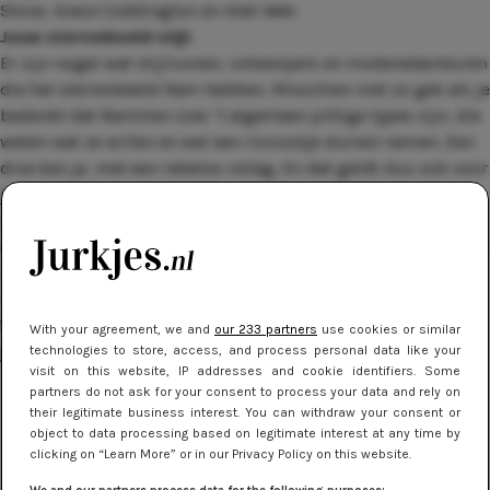
Stone, Grace Coddington en Alek Wek.
Jouw sterrenbeeld stijl:
Er zijn nogal wat stijliconen, ontwerpers en moderedacteuren
die het sterrenbeeld Ram hebben. Misschien niet zo gek als je
bedenkt dat Rammen over ’t algemeen pittige types zijn, die
weten wat ze willen en wel een risicootje durven nemen. Een
diva ben je, met een rebelse inslag. En dat geldt dus ook voor
je stijl. Beter
overdressed
dan
underdressed
, zullen we maar
zeggen. Prints mogen lekker heftig en eclectisch en ondanks
dat we in je kast waarschijnlijk veel
zwart
en
wit
tegenkomen,
is er een kleur die het wint van allemaal: vi-va-vlammend
rood
!
Wij maakten een selectie van de mooiste, meest pittige
With your agreement, we and
our 233 partners
use cookies or similar
jurkjes voor het sterrenbeeld Ram. Check ze hier!
technologies to store, access, and process personal data like your
visit on this website, IP addresses and cookie identifiers. Some
partners do not ask for your consent to process your data and rely on
their legitimate business interest. You can withdraw your consent or
object to data processing based on legitimate interest at any time by
clicking on “Learn More” or in our Privacy Policy on this website.