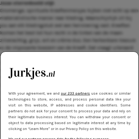
Jouw sterrenbeeld stijl:
Dromerige, spirituele Kreeftenmeisjes kijken niet echt op een
materialistische manier naar kleding. Waarschijnlijk zit bij
jou aan elk kledingstuk wel een herinnering vast. Kreeften
komen het best tot hun recht in de tinten van de maan:
zilverachtig
,
grijs
,
wit
en crème dus. Een herkenbare
treasure
is de imposante boezem van de Kreeft. Dat vraagt uiteraard
om een mooi decolleté – met een hoge halslijn wordt het al
snel wat massief. Bovendien: voor de dag met die
vrouwelijkheid! Je hebt tenslotte zo’n beetje het meest
vrouwelijke sterrenbeeld van allemaal. Qua stoffen: als ware
Kreeft vind je het heerlijk om zomaar een beetje in huis te
rommelen, dus comfort doet het goed. En mocht je voor een
With your agreement, we and
our 233 partners
use cookies or similar
printje gaan, dan voel je je waarschijnlijk aangetrokken tot
technologies to store, access, and process personal data like your
visit on this website, IP addresses and cookie identifiers. Some
een ruit. Met name de Schotse variant.
partners do not ask for your consent to process your data and rely on
their legitimate business interest. You can withdraw your consent or
object to data processing based on legitimate interest at any time by
clicking on “Learn More” or in our Privacy Policy on this website.