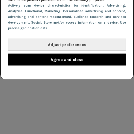
We and our partners process data for the following purposes:
Actively scan device characteristics for identification
, Advertising
,
Analytics
, Functional
, Marketing
, Personalised advertising and content,
advertising and content measurement, audience research and services
development
, Social
, Store and/or access information on a device
, Use
precise geolocation data
Adjust preferences
Agree and close