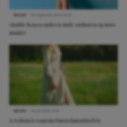
NIEUWS
30 september 2025 13:59
Gladde benen onder je jurk: ontharen op jouw
manier
Meest gelezen
NIEUWS
22 juni 2026 15:19
11 redenen waarom Pasen fantastisch is