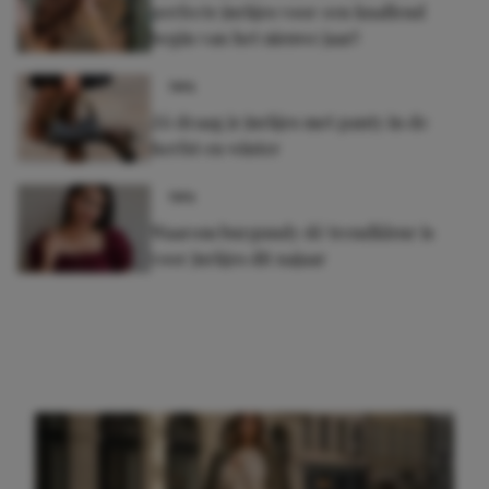
perfecte jurkjes voor een knallend
begin van het nieuwe jaar!
TIPS
Zó draag je jurkjes met panty in de
herfst en winter
TIPS
Waarom burgundy dé trendkleur is
voor jurkjes dit najaar