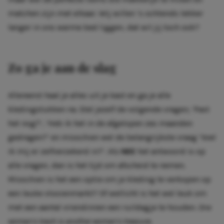
matchen zijn met elkaar. Wij willen ‘s ochtends lekker
langer in ons warme bed liggen, dat wil jij toch ook?
Zo ga je aan de slag
Allereerst haal je alles uit je kast en ga je alle
kledingstukken na. Stel jezelf de volgende vragen; ‘Past
het nog?’, ‘Heb ik het in de afgelopen zes maanden
gedragen?’ en misschien wel de belangrijkste vraag ‘Voel
ik mij er zelfverzekerd in?’. Als
NEE
het antwoord is op
alle vragen, dan is het tijd om afscheid te nemen.
Misschien is het een optie om je kleding te verkopen op
een leuke vlooienmarkt? Of wellicht is het wel leuk om
met een aantal vriendinnen een ruildagje te houden.
One
woman’s trash is another woman’s treasure.