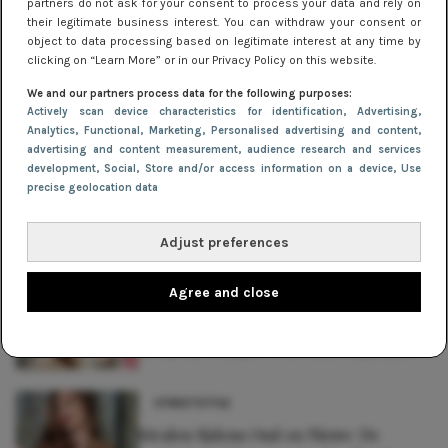
partners do not ask for your consent to process your data and rely on
wardrobe te creëren én meteen te besparen in je budget
their legitimate business interest. You can withdraw your consent or
object to data processing based on legitimate interest at any time by
en tijd? Wij zijn benieuwd!
clicking on “Learn More” or in our Privacy Policy on this website.
We and our partners process data for the following purposes:
Shop hier je favoriete jurkjes >
Actively scan device characteristics for identification
, Advertising
,
Analytics
, Functional
, Marketing
, Personalised advertising and content,
advertising and content measurement, audience research and services
development
, Social
, Store and/or access information on a device
, Use
Delen
precise geolocation data
Adjust preferences
Lees ook
Agree and close
MERKEN
Zo kies je de juiste schoenen bij je jurk
STREETSTYLE
Stralen tijdens Oud en Nieuw: De