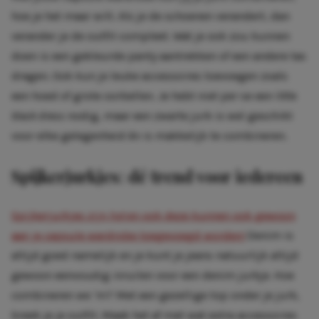
hoe je het maar wilt. Als je de schoenen verandert, dan
verander je de outfit compleet. Wat je ook zou kunnen
doen is een gekleurde panty aantrekken of een andere tas
dragen. Ook kun je leuke accessoires toevoegen zoals
een hoed of grote oorbellen. Je hebt niet per se een
little
black dress
nodig, maar een zwarte jurk is wel geschikt
voor elke gelegenheid én is makkelijk te combineren.
Spijkerjurkjes: dé trend voor iedereen
Spijkerjurkjes zijn
hot
en ook deze kunnen ook gewoon
aan je capsule wardrobe toegevoegd worden!
Denim is
altijd goed namelijk en je kunt je jeans natuurlijk altijd
gewoon eenvoudig inruilen voor een denim jurkje. Hoe
combineren we ‘m? Met een gezellige top onder je jurk,
breek je je outfit. Maak het af met wat extra accessoires