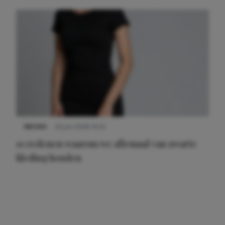
NIEUWS
22 juni 2026 14:22
10 redenen waarom we allemaal van zwarte
kleding houden