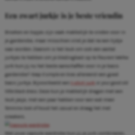
Een zwart jurkje is je beste vriendin
Broeken en topjes zijn vaak makkelijk te vinden voor in
je garderobe, maar misschien vind je dat na een tijdje
saai worden. Daarom is het leuk om ook een aantal
jurkjes te hebben om je kledingkast op te fleuren! Welke
jurk kun jij nu het beste aanschaffen voor in je basis
garderobe?
Keep it simple
en kies allereerst een goed
basic jurkje. Bijvoorbeeld een
t-shirt jurk
or
your good old
little black dress
.
Deze kun je makkelijk dragen met een
leuk jasje, met een paar hakken voor een wat meer
feminine
look
of
houd het
casual
en draag het met
sneakers.
Met jouw capsule wardrobe kun jij je jurk combineren,