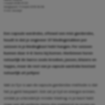
1 maart 2018 10:00
Aangepast:
11 maart 2019 16:06
3 min. leestijd
Een capsule wardrobe, oftewel een mini garderobe,
houdt in dat je ongeveer 37 kledingstukken per
seizoen in je kledingkast hebt hangen. Per seizoen
kunnen daar 4-6
items
bij komen. Hierbinnen horen
natuurlijk de
basics
zoals broeken, jassen, blazers en
topjes, maar de rest van je
capsule wardrobe
bestaat
natuurlijk uit jurkjes!
Wat zo fijn is aan de capsule garderobe-methode is dat
het je geld bespaart. Ook zal je tijd en energie winnen,
omdat je uiteindelijk minder kleding in je bezit hebt
maar wel dé perfecte items die makkelijk te mixen en