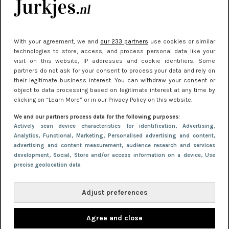
TOP 10
With your agreement, we and
our 233 partners
use cookies or similar
Lees ook
technologies to store, access, and process personal data like your
visit on this website, IP addresses and cookie identifiers. Some
partners do not ask for your consent to process your data and rely on
SHOPPEN
their legitimate business interest. You can withdraw your consent or
TOP 10: T-shirt jurkjes
object to data processing based on legitimate interest at any time by
clicking on “Learn More” or in our Privacy Policy on this website.
We and our partners process data for the following purposes:
SHOPPEN
Actively scan device characteristics for identification
, Advertising
,
TOP 10: goedkope jurkjes
Analytics
, Functional
, Marketing
, Personalised advertising and content,
advertising and content measurement, audience research and services
development
, Social
, Store and/or access information on a device
, Use
TIPS
precise geolocation data
Zó draag je jurkjes met panty in de
herfst en winter
Adjust preferences
NIEUWS
Agree and close