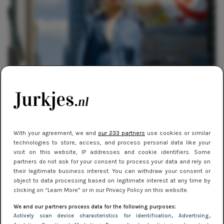
With your agreement, we and
our 233 partners
use cookies or similar
technologies to store, access, and process personal data like your
visit on this website, IP addresses and cookie identifiers. Some
partners do not ask for your consent to process your data and rely on
their legitimate business interest. You can withdraw your consent or
object to data processing based on legitimate interest at any time by
clicking on “Learn More” or in our Privacy Policy on this website.
We and our partners process data for the following purposes:
Actively scan device characteristics for identification
, Advertising
,