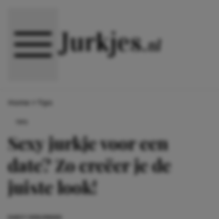
Direct naar content
Home
>
Tips
TIPS
Sexy jurkje voor een
date? Zo creëer je de
juiste look!
DARCY OERLEMANS