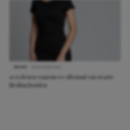
NIEUWS
22 juni 2026 14:22
10 redenen waarom we allemaal van zwarte
kleding houden