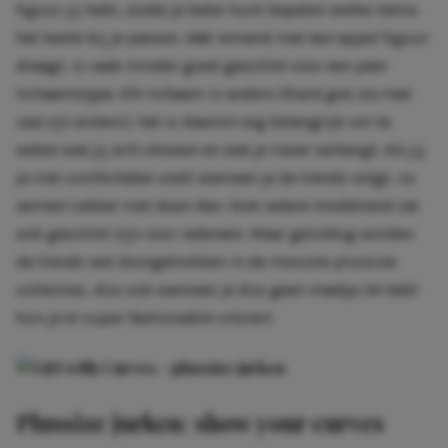
figuur jij hebt, zodat je beter kunt bepalen welke items
het beste bij je passen. Wat iemand met een appel figuur
draagt, is vaak minder goed geschikt voor een peer
lichaamstype. Elk lichaam is anders (
thank god, zou heel
saai zijn anders!)
, het is daarom erg belangrijk om te
weten wat jij wilt showen en wat je liever verbergt. Als jij
je niet comfortabel voelt wanneer je de trends volgt,
no
worries
! Lekker niet doen dan. Niet iedere modetrend zal
ook geschikt zijn voor iedereen. Maar gelukkig worden
de trends wel doorgetrokken in de mooiste plussize
collecties, dus ook wanneer je dus geen maatje 34 hebt
kun je er super fashionable uitzien!
Plussize jurken: show your curves