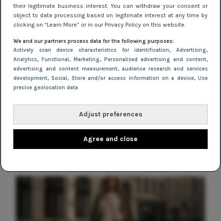
begin van het nieuwe jaar!
their legitimate business interest. You can withdraw your consent or
object to data processing based on legitimate interest at any time by
clicking on “Learn More” or in our Privacy Policy on this website.
TIPS
We and our partners process data for the following purposes:
Zó draag je jurkjes met panty in de
Actively scan device characteristics for identification
, Advertising
,
herfst en winter
Analytics
, Functional
, Marketing
, Personalised advertising and content,
advertising and content measurement, audience research and services
development
, Social
, Store and/or access information on a device
, Use
TIPS
precise geolocation data
Waarom burgundy dé trendkleur is
voor jurkjes dit najaar
Adjust preferences
Agree and close