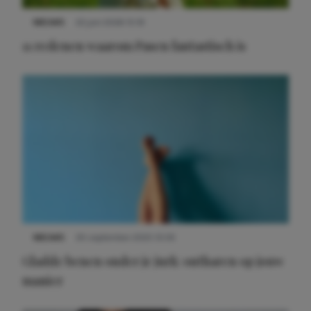
NIEUWS
22 juni 2026 15:19
11 redenen waarom Pasen fantastisch is
Meest gelezen
NIEUWS
30 september 2025 13:59
Gladde benen onder je jurk: ontharen op jouw
manier