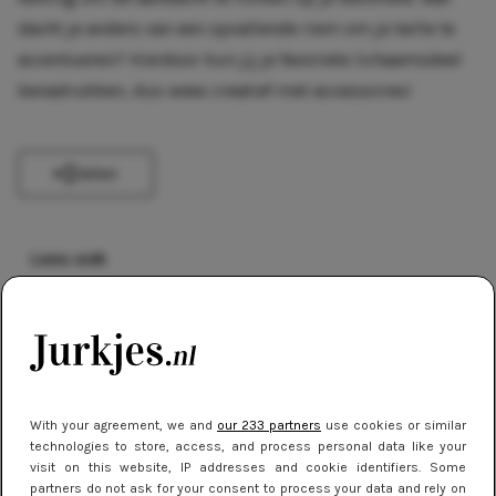
dacht je anders van een opvallende riem om je taille te
accentueren? Hierdoor kun jij je favoriete lichaamsdeel
benadrukken, dus wees creatief met accessoires!
Delen
Lees ook
MERKEN
Zo kies je de juiste schoenen bij je jurk
STREETSTYLE
With your agreement, we and
our 233 partners
use cookies or similar
technologies to store, access, and process personal data like your
Stralen tijdens Oud en Nieuw: De
visit on this website, IP addresses and cookie identifiers. Some
perfecte jurkjes voor een knallend
partners do not ask for your consent to process your data and rely on