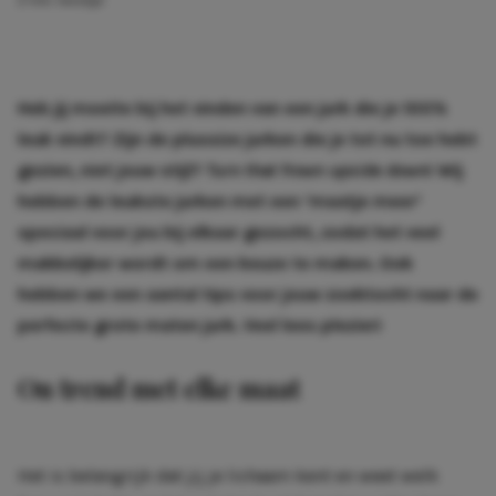
2 min. leestijd
Heb jij moeite bij het vinden van een jurk die je 100%
leuk vindt? Zijn de plussize jurken die je tot nu toe hebt
gezien, niet jouw stijl?
Turn that frown upside down
! Wij
hebben de leukste jurken met een ‘maatje meer’
speciaal voor jou bij elkaar gezocht, zodat het veel
makkelijker wordt om een keuze te maken.
Ook
hebben we een aantal tips voor jouw zoektocht naar de
perfecte grote maten jurk. Veel lees plezier!
On trend met elke maat
Het is belangrijk dat jij je lichaam kent en weet welk