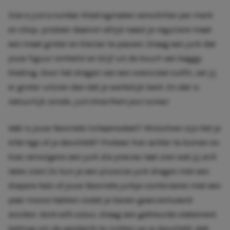
Size is just a number.
Kledingmaten verschillen per merk
en shop, probeer daarom altijd naast je reguliere maat
een maat groter en kleiner te passen. Draag een jurk dat
jouw figuur omhelst en blijf uit de buurt van baggy
kleding. Door het dragen van een oversized outfit, zal jij
er groter uitzien dan dat je werkelijk bent. En dat is
natuurlijk zonde,
just show them your curves!
Wat is jouw favoriete lichaamsdeel? Misschien zijn het je
killer legs
of je decolleté? Probeer hier achter te komen en
kies vervolgens een jurk die precies laat zien wat jij wilt
laten zien! Zo kun je een plussize jurk dragen met een
diepere hals of jouw favoriete jurkje combineren met een
paar mooie hakken zodat je benen geaccentueerd
worden.
Work with colour
, draag een gekleurde statement
ketting om de aandacht te richten op je decolleté. Wat