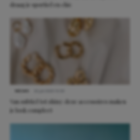
draag je sportief en chic
NIEUWS
22 juli 2025 15:59
Van subtiel tot shiny: deze accessoires maken
je look compleet
Meest gelezen