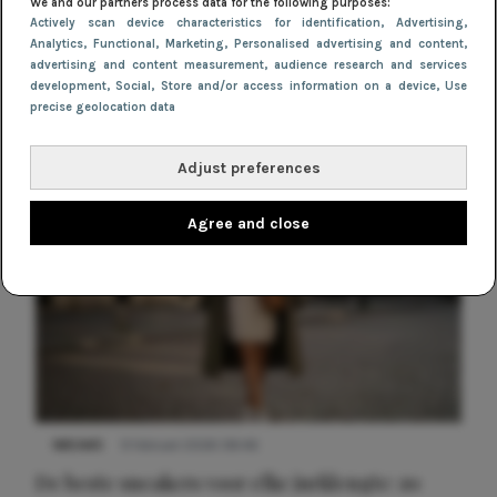
Waarom burgundy dé trendkleur is
We and our partners process data for the following purposes:
Actively scan device characteristics for identification
, Advertising
,
voor jurkjes dit najaar
Analytics
, Functional
, Marketing
, Personalised advertising and content,
advertising and content measurement, audience research and services
development
, Social
, Store and/or access information on a device
, Use
precise geolocation data
Adjust preferences
Agree and close
NIEUWS
9 februari 2026 08:46
De beste sneakers voor elke jurklengte: zo