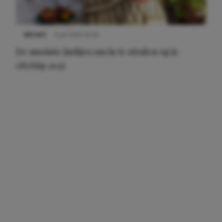
NIEUWS
3 juli 2025 10:03
De mooiste jurkjes om in te stralen op je
citytrip 2025