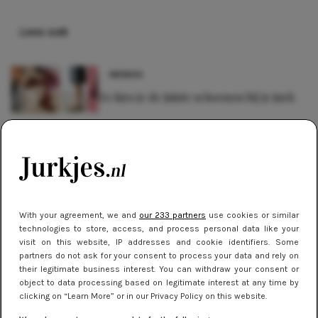
Lees ook
MERKEN
Zo kies je de juiste schoenen bij je jurk
STREETSTYLE
Stralen tijdens Oud en Nieuw: De
perfecte jurkjes voor een knallend
begin van het nieuwe jaar!
With your agreement, we and
our 233 partners
use cookies or similar
TIPS
technologies to store, access, and process personal data like your
visit on this website, IP addresses and cookie identifiers. Some
Zó draag je jurkjes met panty in de
partners do not ask for your consent to process your data and rely on
herfst en winter
their legitimate business interest. You can withdraw your consent or
object to data processing based on legitimate interest at any time by
clicking on “Learn More” or in our Privacy Policy on this website.
TIPS