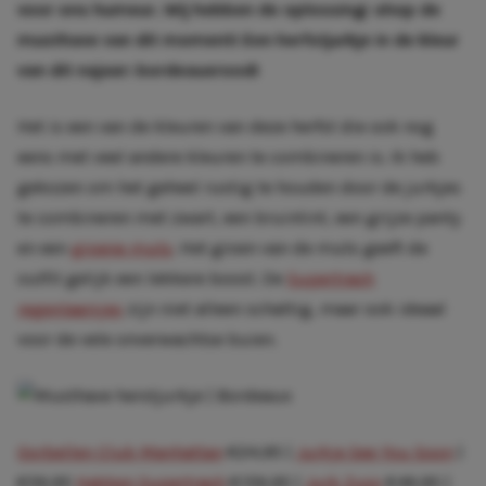
voor ons humeur. Wij hebben de oplossing: shop de
musthave van dit moment! Een herfstjurkje in de kleur
van dit najaar: bordeauxrood!
Het is een van de kleuren van deze herfst die ook nog
eens met veel andere kleuren te combineren is. Ik heb
gekozen om het geheel rustig te houden door de jurkjes
te combineren met zwart, een bruintint, een grijze panty
en een
groene muts
. Het groen van de muts geeft de
outfit gelijk een lekkere boost. De
Supertrash
regenlaarsjes
zijn niet alleen schattig, maar ook ideaal
voor de vele onverwachtse buien.
Oorbellen Club Manhattan
€24,95 |
Jurkje See You Soon
|
€59,95
Hakken Supertrash
€159,95 |
Jurk Zuss
€49,95 |