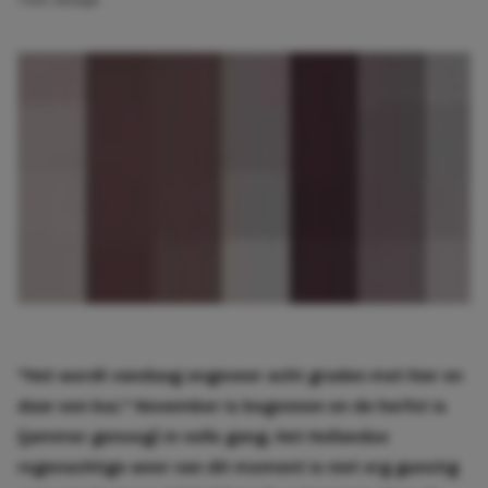
1 min. leestijd
“Het wordt vandaag ongeveer acht graden met hier en
daar een bui.” November is begonnen en de herfst is
(jammer genoeg) in volle gang. Het Hollandse
regenachtige weer van dit moment is niet erg gunstig