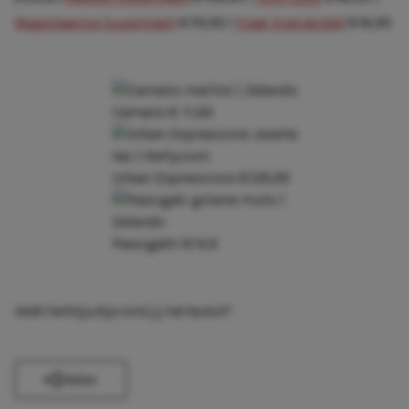
Regenlaarsje Supertrash
€79,95 |
Sjaal Even&Odd
€16,95
Camano € 11,95
Urban Expressions €129,95
Passigatti €14,9
Welk herfstjurkje vind jij het leukst?
Delen