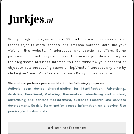
portemonnee heb je hierbij niet nodig.
Delen
With your agreement, we and
our 233 partners
use cookies or similar
technologies to store, access, and process personal data like your
visit on this website, IP addresses and cookie identifiers. Some
Lees ook
partners do not ask for your consent to process your data and rely on
their legitimate business interest. You can withdraw your consent or
object to data processing based on legitimate interest at any time by
MERKEN
clicking on “Learn More” or in our Privacy Policy on this website.
Zo kies je de juiste schoenen bij je jurk
We and our partners process data for the following purposes:
Actively scan device characteristics for identification
, Advertising
,
Analytics
, Functional
, Marketing
, Personalised advertising and content,
STREETSTYLE
advertising and content measurement, audience research and services
Stralen tijdens Oud en Nieuw: De
development
, Social
, Store and/or access information on a device
, Use
precise geolocation data
perfecte jurkjes voor een knallend
begin van het nieuwe jaar!
Adjust preferences